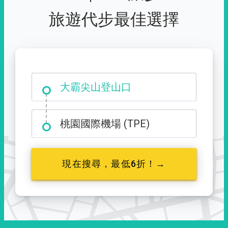
旅遊代步最佳選擇
大霸尖山登山口
桃園國際機場 (TPE)
現在搜尋，最低6折！→