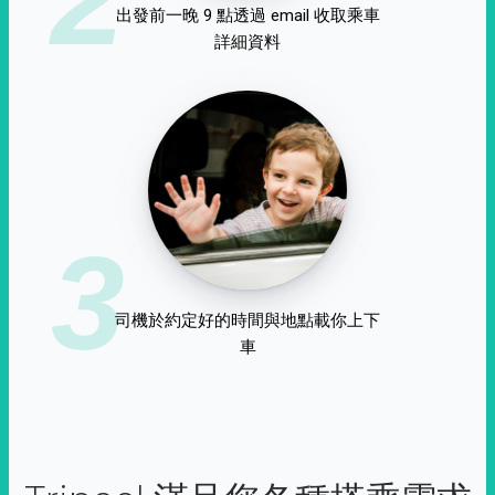
出發前一晚 9 點透過 email 收取乘車
詳細資料
3
司機於約定好的時間與地點載你上下
車