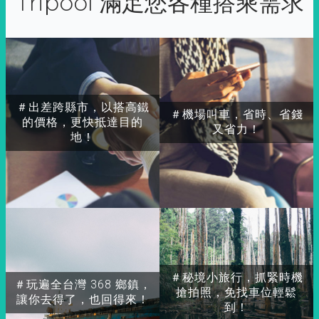
Tripool 滿足您各種搭乘需求
＃出差跨縣市，以搭高鐵
＃機場叫車，省時、省錢
的價格，更快抵達目的
又省力！
地！
＃秘境小旅行，抓緊時機
＃玩遍全台灣 368 鄉鎮，
搶拍照，免找車位輕鬆
讓你去得了，也回得來！
到！