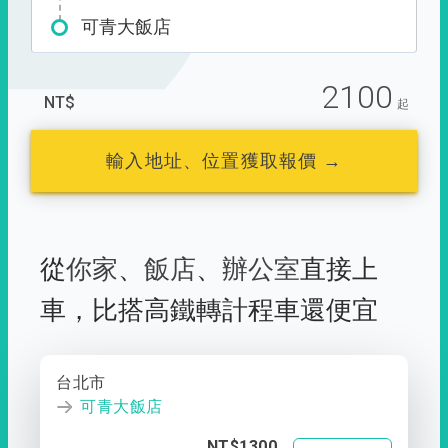
可青大飯店
2100
NT$
起
輸入地址、位置獲取報價 →
從
你家
、
飯店
、
辦公室
直接上
車，
比搭高鐵轉計程車還便宜
台北市
可青大飯店
NT$1300