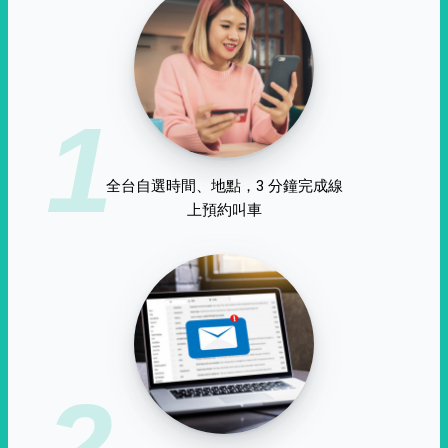
1
全台自選時間、地點，3 分鐘完成線
上預約叫車
2