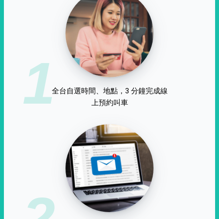
1
全台自選時間、地點，3 分鐘完成線
上預約叫車
2