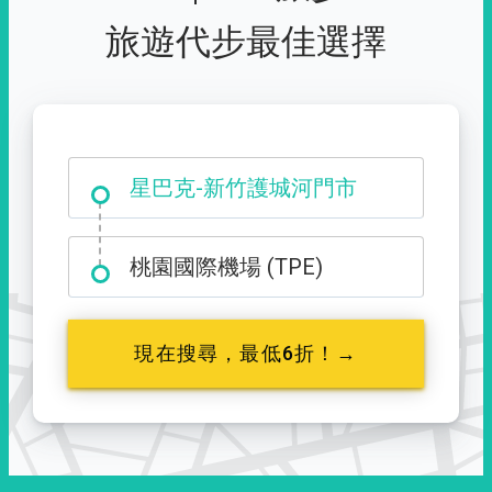
旅遊代步最佳選擇
大霸尖山登山口
星巴克-新竹護城河門市
桃園國際機場 (TPE)
現在搜尋，最低6折！→