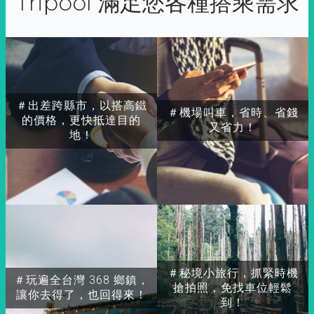
Tripool 滿足您各種搭乘需求
＃出差跨縣市，以搭高鐵
＃機場叫車，省時、省錢
的價格，更快抵達目的
又省力！
地！
＃秘境小旅行，抓緊時機
＃玩遍全台灣 368 鄉鎮，
搶拍照，免找車位輕鬆
讓你去得了，也回得來！
到！