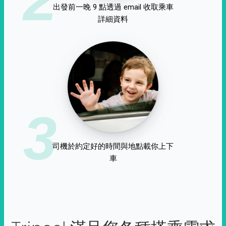
出發前一晚 9 點透過 email 收取乘車
詳細資料
3
司機於約定好的時間與地點載你上下
車