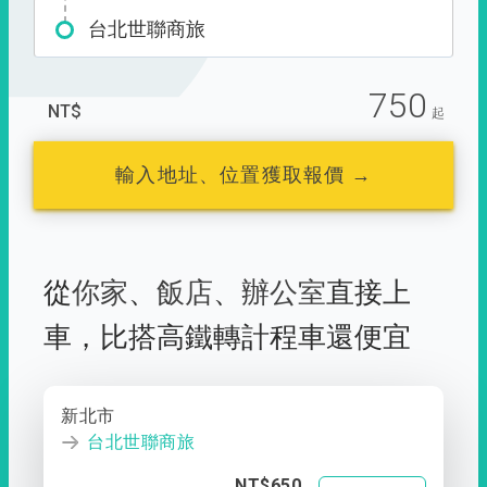
台北世聯商旅
750
NT$
起
輸入地址、位置獲取報價 →
從
你家
、
飯店
、
辦公室
直接上
車，
比搭高鐵轉計程車還便宜
新北市
台北世聯商旅
NT$650