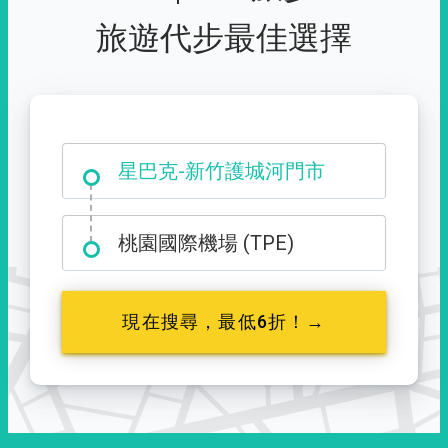
旅遊代步最佳選擇
大霸尖山登山口
星巴克-新竹護城河門市
桃園國際機場 (TPE)
現在搜尋，最低6折！→