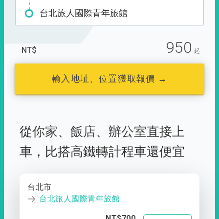
台北旅人國際青年旅館
950
NT$
起
輸入地址、位置獲取報價 →
從
你家
、
飯店
、
辦公室
直接上
車，
比搭高鐵轉計程車還便宜
台北市
台北旅人國際青年旅館
NT$700