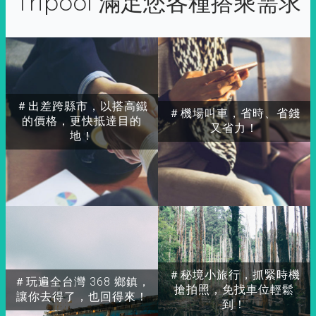
Tripool 滿足您各種搭乘需求
＃出差跨縣市，以搭高鐵
＃機場叫車，省時、省錢
的價格，更快抵達目的
又省力！
地！
＃秘境小旅行，抓緊時機
＃玩遍全台灣 368 鄉鎮，
搶拍照，免找車位輕鬆
讓你去得了，也回得來！
到！