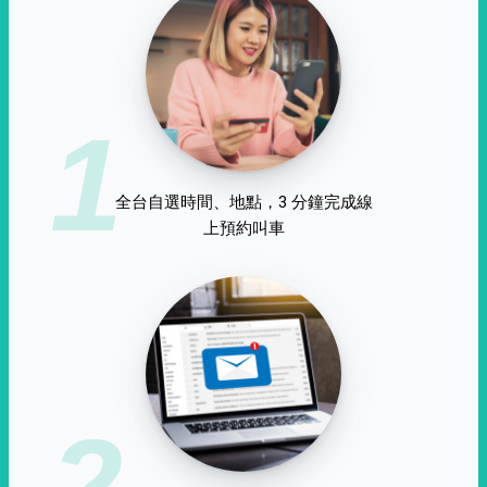
1
全台自選時間、地點，3 分鐘完成線
上預約叫車
2