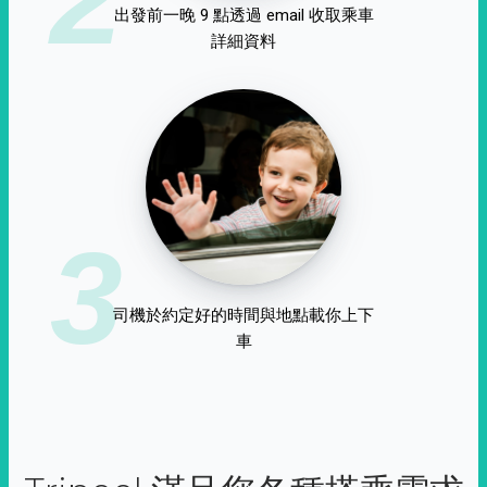
出發前一晚 9 點透過 email 收取乘車
詳細資料
3
司機於約定好的時間與地點載你上下
車