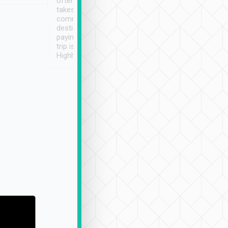
often limited English it
潔, 沒有煙味, 車
takes the difficulty out of
定
communicating the
destination details and
paying online prior to the
trip is very convenient.
Highly recommended