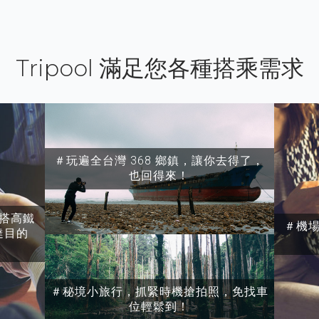
Tripool 滿足您各種搭乘需求
＃玩遍全台灣 368 鄉鎮，讓你去得了，
也回得來！
搭高鐵
＃機
達目的
＃秘境小旅行，抓緊時機搶拍照，免找車
位輕鬆到！