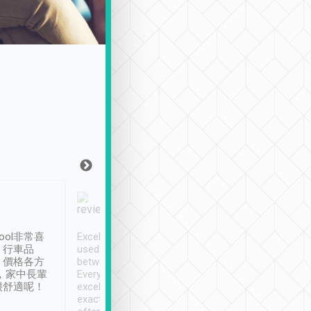
Joy Marsh
Benny Lau
1月12日
1 個月前
ool非常喜
Excellent service. We have
清境入住1晚, 由
、行車品
used Tripool to travel
清境, 都是乘坐由 Tri
、價格各方
between cities in Taiwan.
安排的車子, 接送都
，家中長輩
Every driver has been
去程司機早10分鐘到
很舒適呢！
excellent and arrives
程時遇上道路阻塞, 
exactly on time. As there is
鐘到達(可以接受),