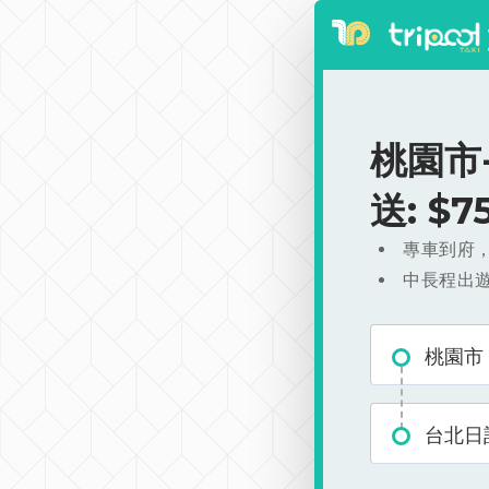
桃園市
送: $
專車到府
中長程出
桃園市
台北日