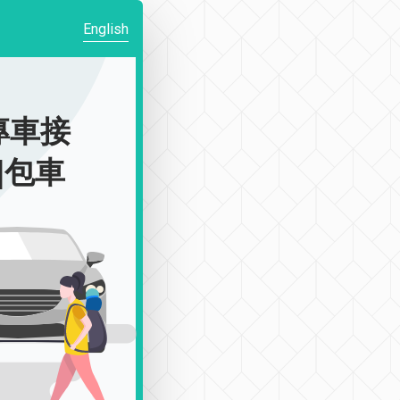
English
專車接
駁|包車