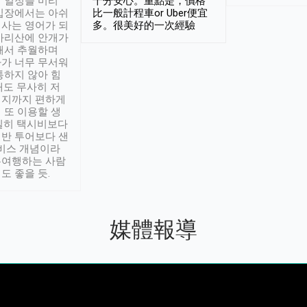
 일정을 미리
十分安心。重點是，價格
입장에서는 아쉬
比一般計程車or Uber便宜
사는 영어가 되
多。很美好的一次經驗
아리산에 안개가
해서 추월하며
가 너무 무서워
통하지 않아 힘
래도 무사히 저
적지까지 편하게
 또 이용할 생
실히 택시비보다
반 투어보다 샌
서비스 개념이라
유여행하는 사람
도 좋을 듯.
媒體報導