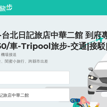
-台北日記旅店中華二館 到府
750/車-Tripool旅步-交通|接
，機場接送
遊、閨蜜小旅行、跨縣市出差
記旅店中華二館