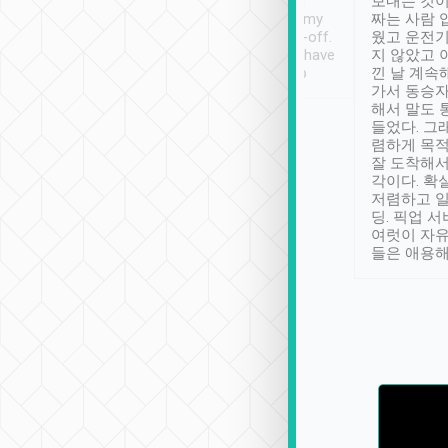
ther places of
booking to confirm if I
보내는 것이
t not known to
have safely arrived at my
짜는 사람 
 so definitely more
destination after drop-off.
웠고 운전기
se” feels). Really
Definitely something I have
지 않았고 
t. No delay in
not seen elsewhere 👍
낀 날 계속
and had a lovely
가서 동승자
up to lavender
해서 말도 
 Thank you tripool!
들었다. 그
렴하게 목
잘 도착해서
각이다. 확
저렴하고 일
딩. 픽업 
여럿이 자
들은 애용해