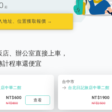
0
起
入地址、位置獲取報價 →
飯店
、
辦公室
直接上車，
轉計程車還便宜
台中市
旅店中華二館
台北日記旅店中華二館
NT$600
NT$1900
查看
NT$800
NT$2500