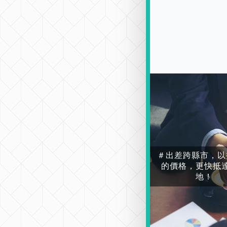
＃出差跨縣市，以
的價格，更快抵
地！