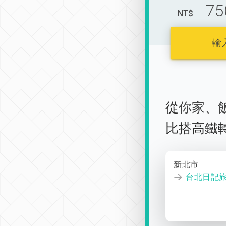
75
NT$
輸
從
你家
、
比搭高鐵
新北市
台北日記