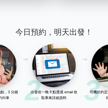
今日預約，明天出發！
2
3
點，3 分鐘
出發前一晚 9 點透過 email 收
司機於約定
約叫車
取乘車詳細資料