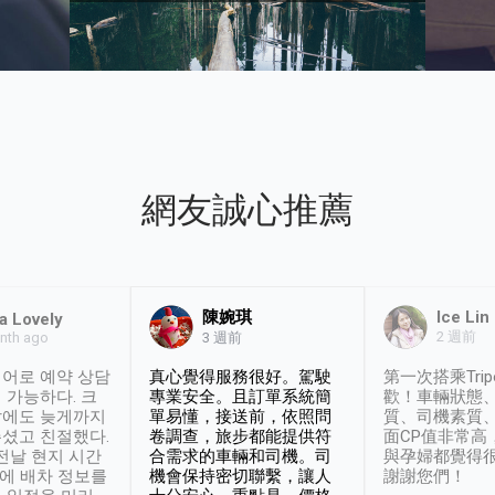
網友誠心推薦
陳婉琪
Ice Lin
a Lovely
2 週前
nth ago
3 週前
어로 예약 상담
真心覺得服務很好。駕駛
第一次搭乘Trip
 가능하다. 크
專業安全。且訂單系統簡
歡！車輛狀態
날에도 늦게까지
單易懂，接送前，依照問
質、司機素質
셨고 친절했다.
卷調查，旅步都能提供符
面CP值非常高
 전날 현지 시간
合需求的車輛和司機。司
與孕婦都覺得
시에 배차 정보를
機會保持密切聯繫，讓人
謝謝您們！