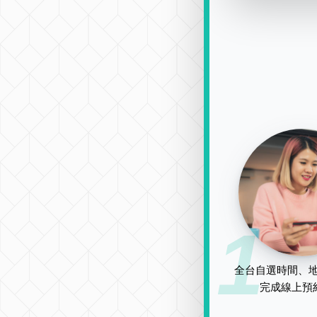
1
全台自選時間、地
完成線上預