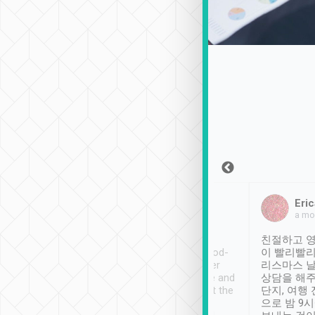
Sean Lee
Jack Ng
Eric
2018年12月30日
1個月前
a mo
ooking to Lavender
Tripool provides great
친절하고 영
- taichung.
service, vehicles in good-
이 빨리빨리
nous area with
condition and the driver
리스마스 
ny public transport.
service was awesome and
상담을 해주
er was so helpful
thoughtful. Driver went the
단지, 여행
ty ( telling us
extra mile on my last
으로 밤 9