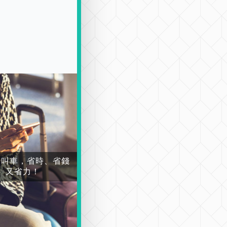
場叫車，省時、省錢
又省力！