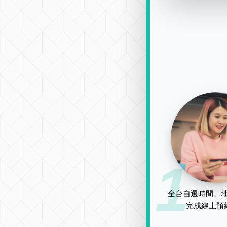
1
全台自選時間、地
完成線上預