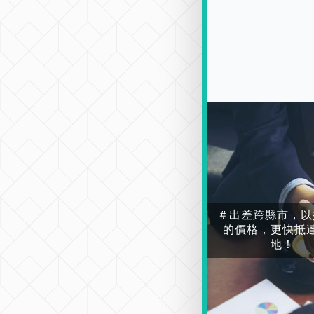
＃出差跨縣市，以
的價格，更快抵
地！