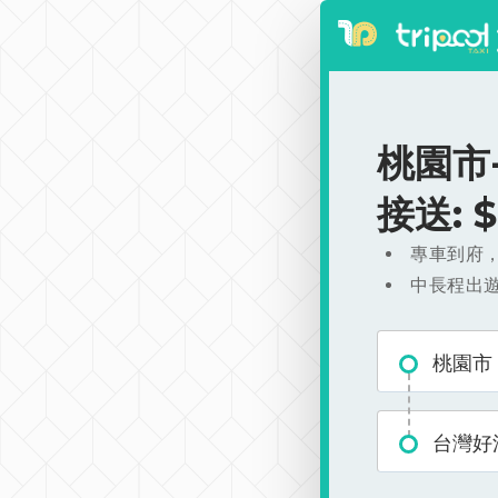
桃園市
接送: 
專車到府
中長程出
桃園市
台灣好