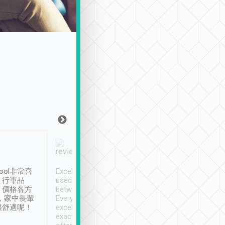
Joy Marsh
Benny Lau
1月12日
1 個月前
ool非常喜
Excellent service. We have
清境入住1晚, 由
、行車品
used Tripool to travel
清境, 都是乘坐由 Tri
、價格各方
between cities in Taiwan.
安排的車子, 接送都
，家中長輩
Every driver has been
去程司機早10分鐘到
很舒適呢！
excellent and arrives
程時遇上道路阻塞, 
exactly on time. As there is
鐘到達(可以接受),