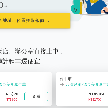
0
起
入地址、位置獲取報價 →
飯店
、
辦公室
直接上車，
轉計程車還便宜
台中市
溫泉美食嘉年華
台灣好湯-溫泉美食嘉年
NT$700
NT$2050
查看
NT$900
NT$2700