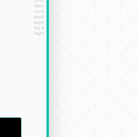
often limited English it
潔, 沒有煙味, 車
takes the difficulty out of
定
communicating the
destination details and
paying online prior to the
trip is very convenient.
Highly recommended