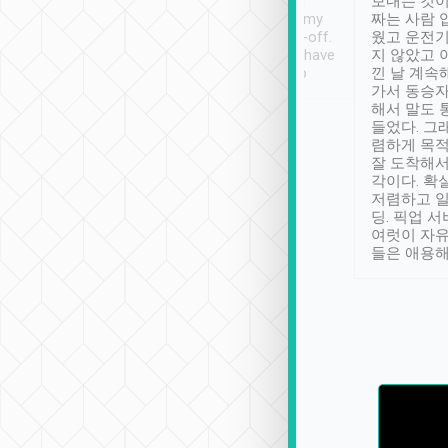
ther places of
booking to confirm if I
보내는 것이
t not known to
have safely arrived at my
짜는 사람 
 so definitely more
destination after drop-off.
웠고 운전기
se” feels). Really
Definitely something I have
지 않았고 
t. No delay in
not seen elsewhere 👍
낀 날 계속
and had a lovely
가서 동승자
up to lavender
해서 말도 
 Thank you tripool!
들었다. 그
렴하게 목
잘 도착해서
각이다. 확
저렴하고 일
딩. 픽업 
여럿이 자
들은 애용해