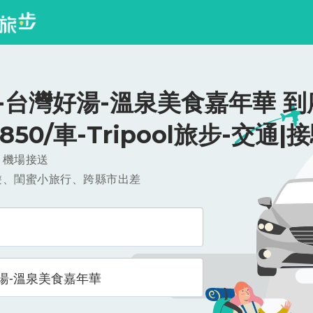
-台灣好湯-溫泉美食嘉年華 
$850/車-Tripool旅步-交通|
，機場接送
遊、閨蜜小旅行、跨縣市出差
湯-溫泉美食嘉年華