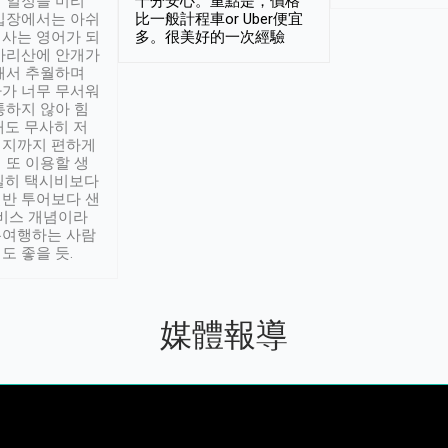
 일정을 미리
十分安心。重點是，價格
입장에서는 아쉬
比一般計程車or Uber便宜
사는 영어가 되
多。很美好的一次經驗
아리산에 안개가
해서 추월하며
가 너무 무서워
통하지 않아 힘
래도 무사히 저
적지까지 편하게
 또 이용할 생
실히 택시비보다
반 투어보다 샌
서비스 개념이라
유여행하는 사람
도 좋을 듯.
媒體報導