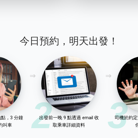
今日預約，明天出發！
2
3
點，3 分鐘
出發前一晚 9 點透過 email 收
司機於約定
約叫車
取乘車詳細資料