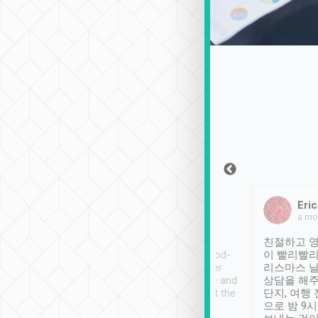
Sean Lee
Jack Ng
Eric
2018年12月30日
1個月前
a mo
ooking to Lavender
Tripool provides great
친절하고 영
- taichung.
service, vehicles in good-
이 빨리빨리
nous area with
condition and the driver
리스마스 
ny public transport.
service was awesome and
상담을 해주
er was so helpful
thoughtful. Driver went the
단지, 여행
ty ( telling us
extra mile on my last
으로 밤 9