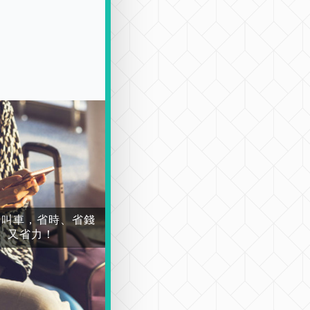
場叫車，省時、省錢
又省力！