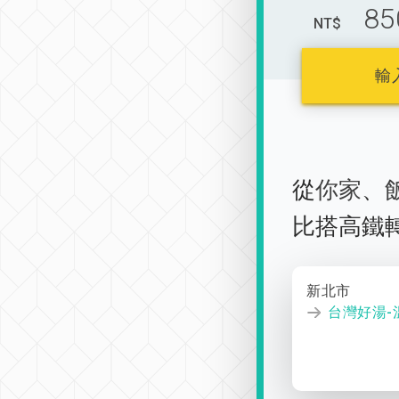
85
NT$
輸
從
你家
、
比搭高鐵
新北市
台灣好湯-