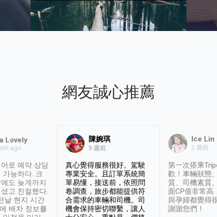
網友誠心推薦
陳婉琪
Ice Lin
a Lovely
2 週前
nth ago
3 週前
어로 예약 상담
真心覺得服務很好。駕駛
第一次搭乘Trip
 가능하다. 크
專業安全。且訂單系統簡
歡！車輛狀態
날에도 늦게까지
單易懂，接送前，依照問
質、司機素質
셨고 친절했다.
卷調查，旅步都能提供符
面CP值非常高
 전날 현지 시간
合需求的車輛和司機。司
與孕婦都覺得
시에 배차 정보를
機會保持密切聯繫，讓人
謝謝您們！