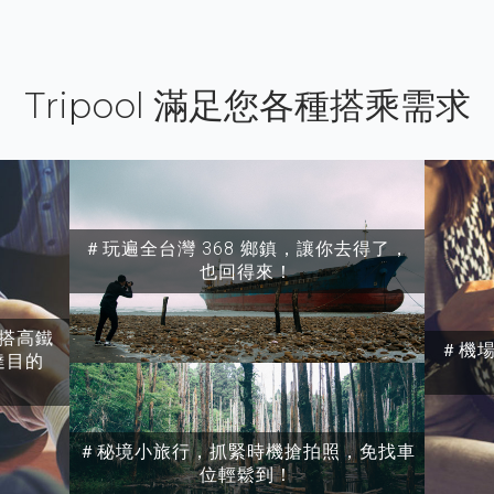
Tripool 滿足您各種搭乘需求
＃玩遍全台灣 368 鄉鎮，讓你去得了，
也回得來！
搭高鐵
＃機
達目的
＃秘境小旅行，抓緊時機搶拍照，免找車
位輕鬆到！