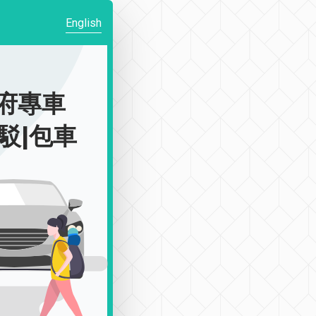
English
到府專車
接駁|包車