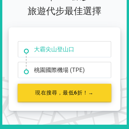
旅遊代步最佳選擇
大霸尖山登山口
桃園國際機場 (TPE)
現在搜尋，最低6折！→