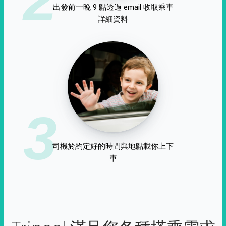
出發前一晚 9 點透過 email 收取乘車
詳細資料
3
司機於約定好的時間與地點載你上下
車