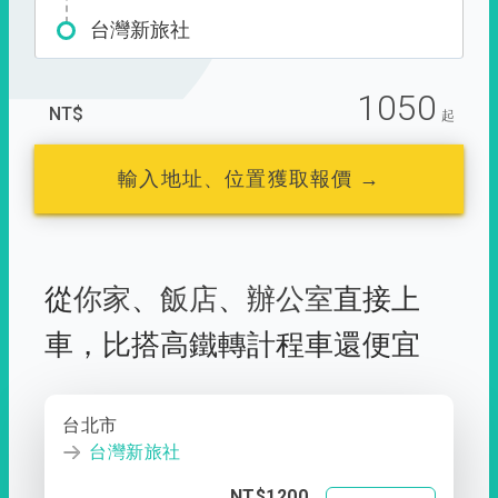
台灣新旅社
1050
NT$
起
輸入地址、位置獲取報價 →
從
你家
、
飯店
、
辦公室
直接上
車，
比搭高鐵轉計程車還便宜
台北市
台灣新旅社
NT$1200