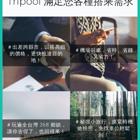
Tripool 滿足您各種搭乘需求
＃出差跨縣市，以搭高鐵
＃機場叫車，省時、省錢
的價格，更快抵達目的
又省力！
地！
＃秘境小旅行，抓緊時機
＃玩遍全台灣 368 鄉鎮，
搶拍照，免找車位輕鬆
讓你去得了，也回得來！
到！