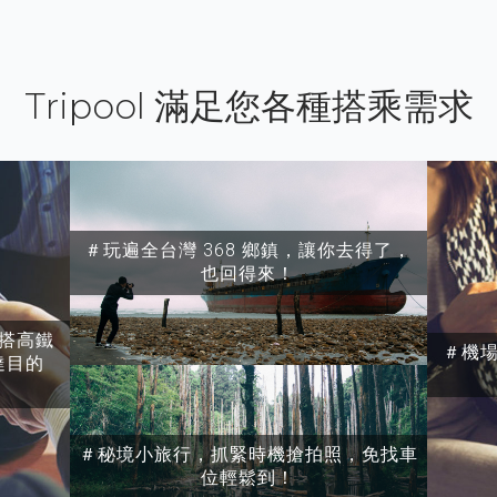
Tripool 滿足您各種搭乘需求
＃玩遍全台灣 368 鄉鎮，讓你去得了，
也回得來！
搭高鐵
＃機
達目的
＃秘境小旅行，抓緊時機搶拍照，免找車
位輕鬆到！