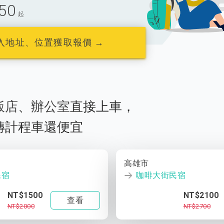
50
起
入地址、位置獲取報價 →
飯店
、
辦公室
直接上車，
轉計程車還便宜
高雄市
民宿
咖啡大街民宿
NT$1500
NT$2100
查看
NT$2000
NT$2700