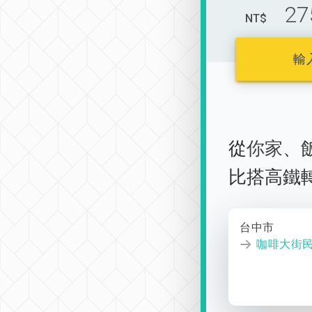
27
NT$
輸
從
你家
、
比搭高鐵
台中市
咖啡大街