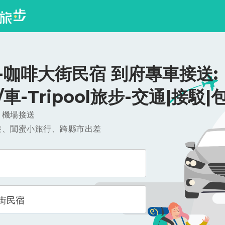
-咖啡大街民宿 到府專車接送:
0/車-Tripool旅步-交通|接駁|
，機場接送
遊、閨蜜小旅行、跨縣市出差
街民宿