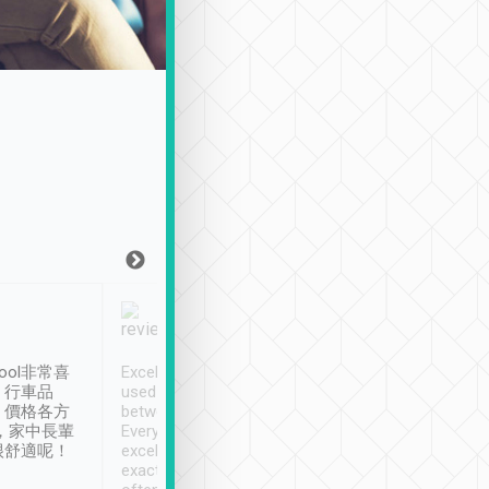
Joy Marsh
Benny Lau
1月12日
1 個月前
ool非常喜
Excellent service. We have
清境入住1晚, 由
、行車品
used Tripool to travel
清境, 都是乘坐由 Tri
、價格各方
between cities in Taiwan.
安排的車子, 接送都
，家中長輩
Every driver has been
去程司機早10分鐘到
很舒適呢！
excellent and arrives
程時遇上道路阻塞, 
exactly on time. As there is
鐘到達(可以接受),