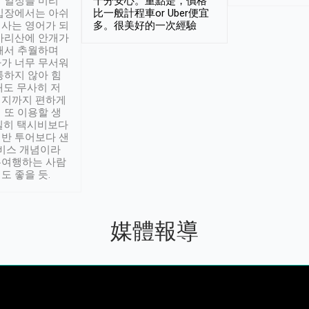
 일정을 미리
十分安心。重點是，價格
입장에서는 아쉬
比一般計程車or Uber便宜
사는 영어가 되
多。很美好的一次經驗
아리산에 안개가
해서 추월하며
가 너무 무서워
통하지 않아 힘
래도 무사히 저
적지까지 편하게
 또 이용할 생
실히 택시비보다
반 투어보다 샌
서비스 개념이라
유여행하는 사람
도 좋을 듯.
媒體報導