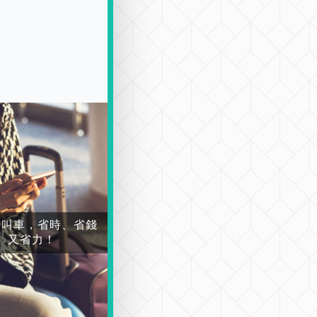
場叫車，省時、省錢
又省力！