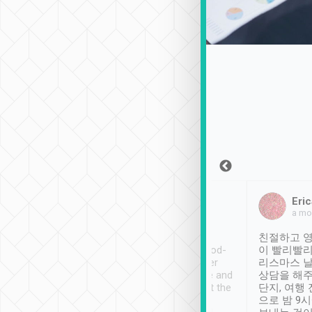
Sean Lee
Jack Ng
Eric
2018年12月30日
1個月前
a mo
ooking to Lavender
Tripool provides great
친절하고 영
- taichung.
service, vehicles in good-
이 빨리빨리
nous area with
condition and the driver
리스마스 
ny public transport.
service was awesome and
상담을 해주
er was so helpful
thoughtful. Driver went the
단지, 여행
ty ( telling us
extra mile on my last
으로 밤 9