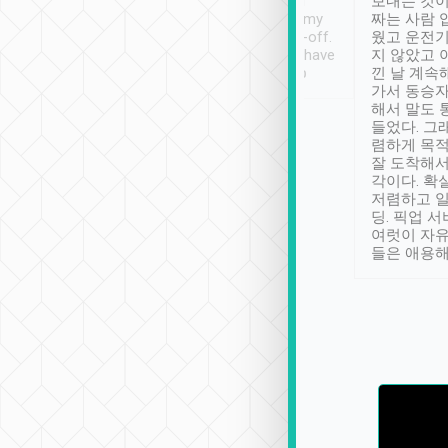
ther places of
booking to confirm if I
보내는 것이
t not known to
have safely arrived at my
짜는 사람 
 so definitely more
destination after drop-off.
웠고 운전기
se” feels). Really
Definitely something I have
지 않았고 
t. No delay in
not seen elsewhere 👍
낀 날 계속
and had a lovely
가서 동승자
up to lavender
해서 말도 
 Thank you tripool!
들었다. 그
렴하게 목
잘 도착해서
각이다. 확
저렴하고 일
딩. 픽업 
여럿이 자
들은 애용해