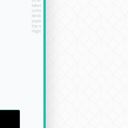
often limited English it
潔, 沒有煙味, 車
takes the difficulty out of
定
communicating the
destination details and
paying online prior to the
trip is very convenient.
Highly recommended