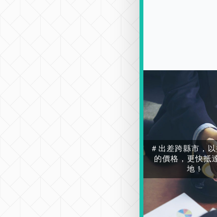
＃出差跨縣市，以
的價格，更快抵
地！