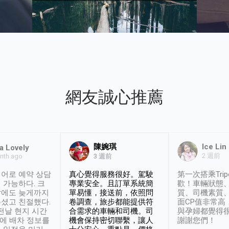
網友誠心推薦
陳婉琪
Ice Lin
a Lovely
2 週前
nth ago
3 週前
어로 예약 상담
真心覺得服務很好。駕駛
第一次搭乘Trip
 가능하다. 크
專業安全。且訂單系統簡
歡！車輛狀態
날에도 늦게까지
單易懂，接送前，依照問
質、司機素質
셨고 친절했다.
卷調查，旅步都能提供符
面CP值非常高
 전날 현지 시간
合需求的車輛和司機。司
與孕婦都覺得
시에 배차 정보를
機會保持密切聯繫，讓人
謝謝您們！