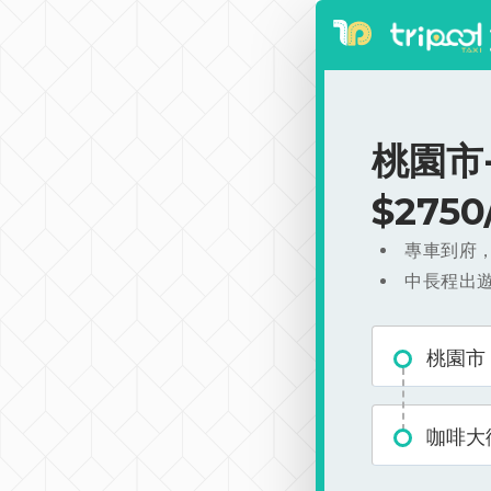
桃園市
$275
專車到府
中長程出
桃園市
咖啡大