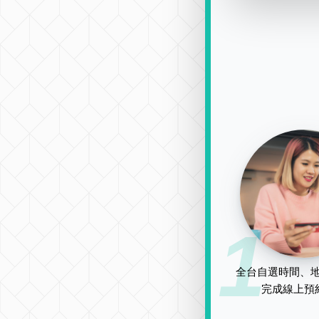
1
全台自選時間、地
完成線上預