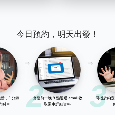
今日預約，明天出發！
2
3
點，3 分鐘
出發前一晚 9 點透過 email 收
司機於約定
約叫車
取乘車詳細資料