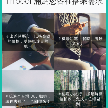
Tripool 滿足您各種搭乘需求
＃出差跨縣市，以搭高鐵
＃機場叫車，省時、省錢
的價格，更快抵達目的
又省力！
地！
＃秘境小旅行，抓緊時機
＃玩遍全台灣 368 鄉鎮，
搶拍照，免找車位輕鬆
讓你去得了，也回得來！
到！