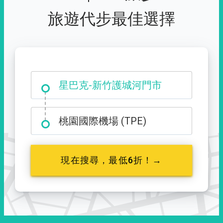
旅遊代步最佳選擇
大霸尖山登山口
星巴克-新竹護城河門市
桃園國際機場 (TPE)
現在搜尋，最低6折！→