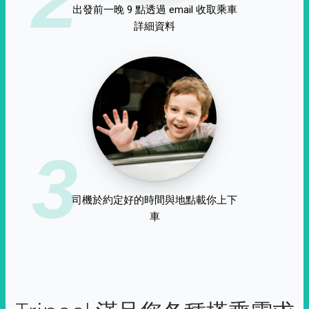
出發前一晚 9 點透過 email 收取乘車
詳細資料
3
司機於約定好的時間與地點載你上下
車