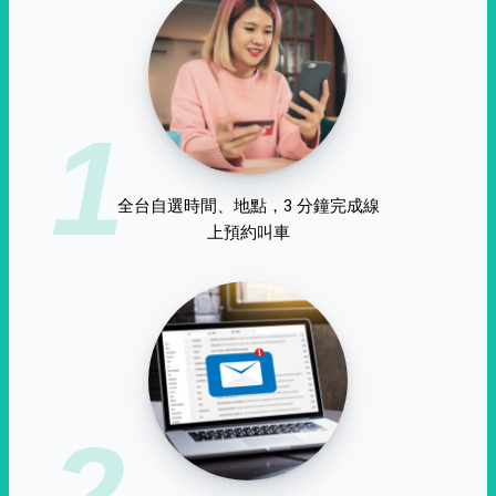
1
全台自選時間、地點，3 分鐘完成線
上預約叫車
2