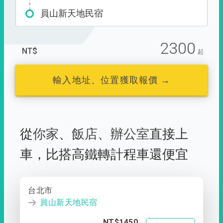
員山新天地民宿
2300
NT$
起
輸入地址、位置獲取報價 →
從
你家
、
飯店
、
辦公室
直接上
車，
比搭高鐵轉計程車還便宜
台北市
員山新天地民宿
NT$1450