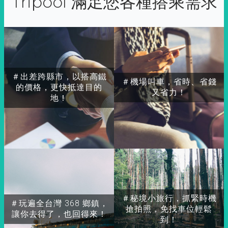
Tripool 滿足您各種搭乘需求
＃出差跨縣市，以搭高鐵
＃機場叫車，省時、省錢
的價格，更快抵達目的
又省力！
地！
＃秘境小旅行，抓緊時機
＃玩遍全台灣 368 鄉鎮，
搶拍照，免找車位輕鬆
讓你去得了，也回得來！
到！