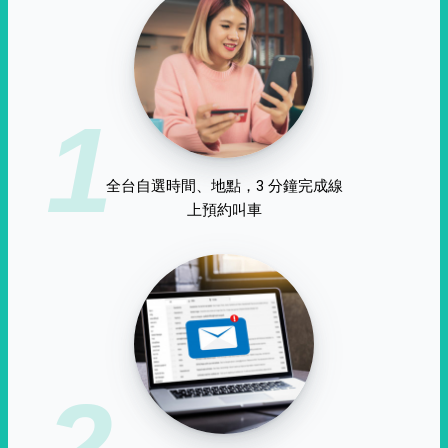
1
全台自選時間、地點，3 分鐘完成線
上預約叫車
2