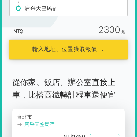
唐采天空民宿
2300
NT$
起
輸入地址、位置獲取報價 →
從
你家
、
飯店
、
辦公室
直接上
車，
比搭高鐵轉計程車還便宜
台北市
唐采天空民宿
NT$1450