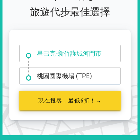
旅遊代步最佳選擇
大霸尖山登山口
星巴克-新竹護城河門市
桃園國際機場 (TPE)
現在搜尋，最低6折！→