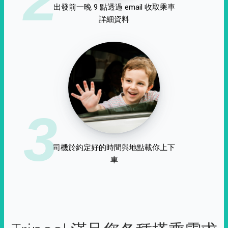
出發前一晚 9 點透過 email 收取乘車
詳細資料
3
司機於約定好的時間與地點載你上下
車