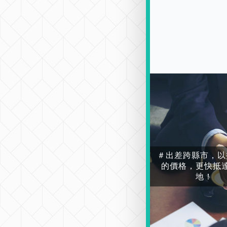
＃出差跨縣市，以
的價格，更快抵
地！