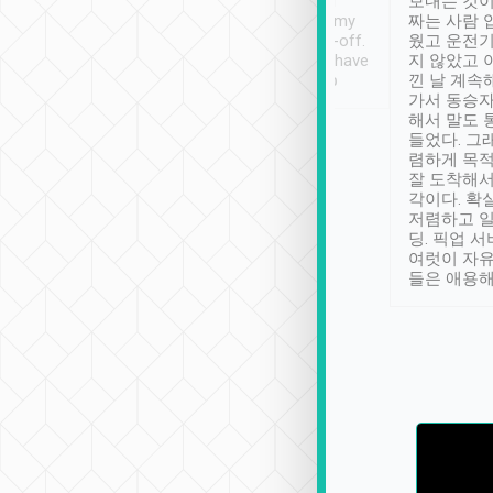
ther places of
booking to confirm if I
보내는 것이
t not known to
have safely arrived at my
짜는 사람 
 so definitely more
destination after drop-off.
웠고 운전기
se” feels). Really
Definitely something I have
지 않았고 
t. No delay in
not seen elsewhere 👍
낀 날 계속
and had a lovely
가서 동승자
up to lavender
해서 말도 
 Thank you tripool!
들었다. 그
렴하게 목
잘 도착해서
각이다. 확
저렴하고 일
딩. 픽업 
여럿이 자
들은 애용해