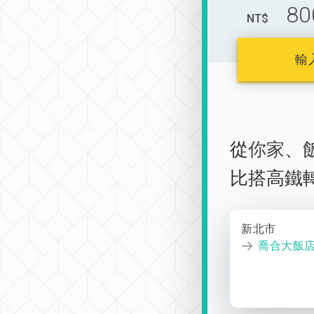
80
NT$
輸
從
你家
、
比搭高鐵
新北市
喬合大飯