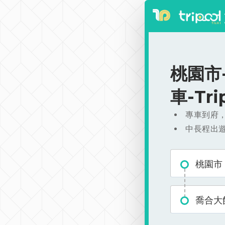
桃園市-
車-Tr
專車到府
中長程出
桃園市
喬合大