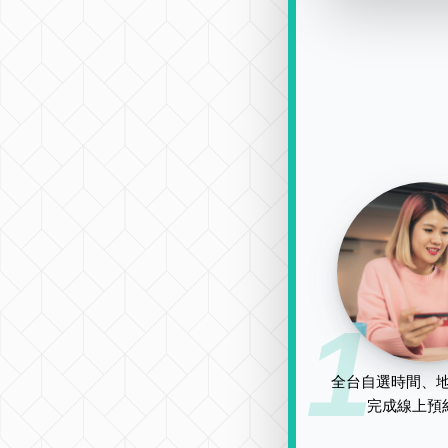
1
全台自選時間、地
完成線上預