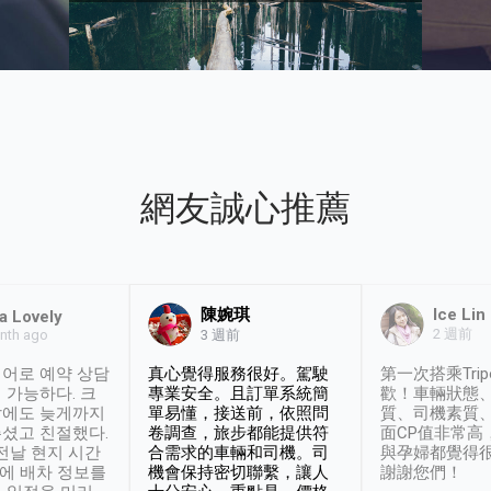
網友誠心推薦
陳婉琪
Ice Lin
a Lovely
2 週前
nth ago
3 週前
어로 예약 상담
真心覺得服務很好。駕駛
第一次搭乘Trip
 가능하다. 크
專業安全。且訂單系統簡
歡！車輛狀態
날에도 늦게까지
單易懂，接送前，依照問
質、司機素質
셨고 친절했다.
卷調查，旅步都能提供符
面CP值非常高
 전날 현지 시간
合需求的車輛和司機。司
與孕婦都覺得
시에 배차 정보를
機會保持密切聯繫，讓人
謝謝您們！