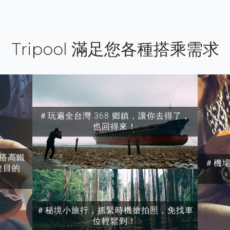
Tripool 滿足您各種搭乘需求
＃玩遍全台灣 368 鄉鎮，讓你去得了，
也回得來！
搭高鐵
＃機
達目的
＃秘境小旅行，抓緊時機搶拍照，免找車
位輕鬆到！