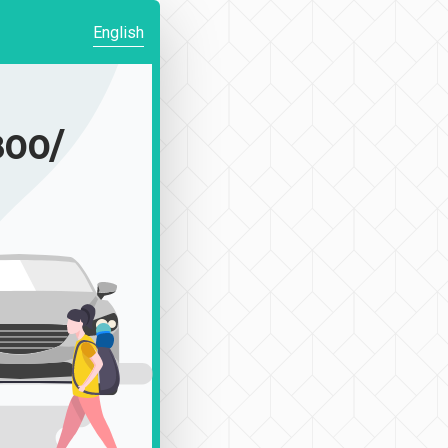
English
00/