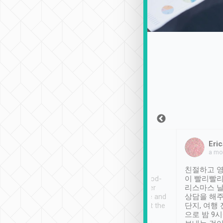
Sean Lee
Jack Ng
Eric
2018年12月30日
1個月前
a mo
ooking to Lavender
Tripool provides great
친절하고 영
- taichung.
service, vehicles in good-
이 빨리빨리
nous area with
condition and the driver
리스마스 
ny public transport.
service was awesome and
상담을 해주
er was so helpful
thoughtful. Driver went the
단지, 여행
ty ( telling us
extra mile on my last
으로 밤 9