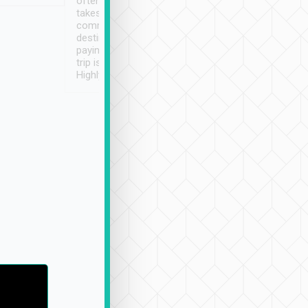
often limited English it
潔, 沒有煙味, 車
takes the difficulty out of
定
communicating the
destination details and
paying online prior to the
trip is very convenient.
Highly recommended