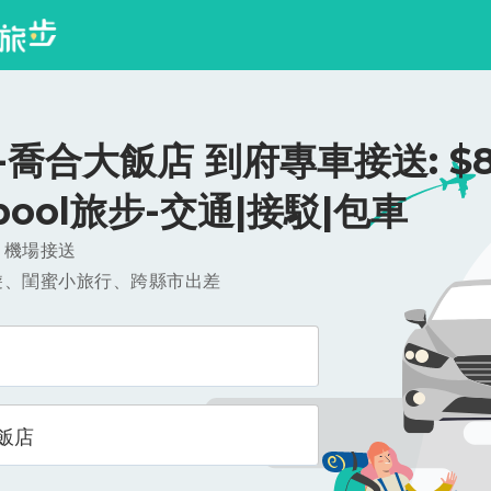
喬合大飯店 到府專車接送: $8
ipool旅步-交通|接駁|包車
，機場接送
遊、閨蜜小旅行、跨縣市出差
飯店