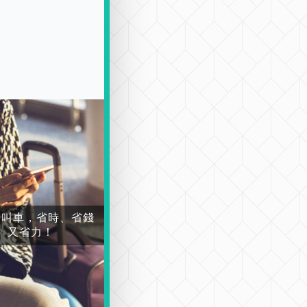
場叫車，省時、省錢
又省力！