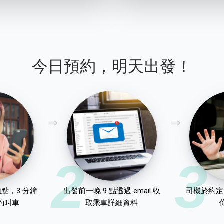
今日預約，明天出發！
2
3
點，3 分鐘
出發前一晚 9 點透過 email 收
司機於約定
約叫車
取乘車詳細資料