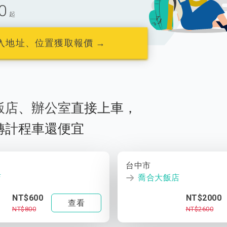
0
起
入地址、位置獲取報價 →
飯店
、
辦公室
直接上車，
轉計程車還便宜
台中市
店
喬合大飯店
NT$600
NT$2000
查看
NT$800
NT$2600