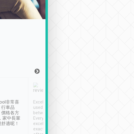
Joy Marsh
Benny Lau
1月12日
1 個月前
ool非常喜
Excellent service. We have
清境入住1晚, 由
、行車品
used Tripool to travel
清境, 都是乘坐由 Tri
、價格各方
between cities in Taiwan.
安排的車子, 接送都
，家中長輩
Every driver has been
去程司機早10分鐘到
很舒適呢！
excellent and arrives
程時遇上道路阻塞, 
exactly on time. As there is
鐘到達(可以接受),