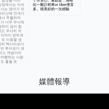
 일정을 미리
十分安心。重點是，價格
입장에서는 아쉬
比一般計程車or Uber便宜
사는 영어가 되
多。很美好的一次經驗
아리산에 안개가
해서 추월하며
가 너무 무서워
통하지 않아 힘
래도 무사히 저
적지까지 편하게
 또 이용할 생
실히 택시비보다
반 투어보다 샌
서비스 개념이라
유여행하는 사람
도 좋을 듯.
媒體報導