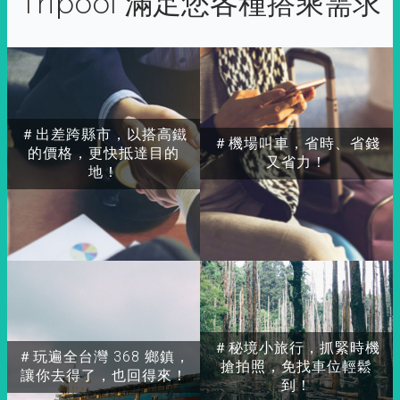
Tripool 滿足您各種搭乘需求
＃出差跨縣市，以搭高鐵
＃機場叫車，省時、省錢
的價格，更快抵達目的
又省力！
地！
＃秘境小旅行，抓緊時機
＃玩遍全台灣 368 鄉鎮，
搶拍照，免找車位輕鬆
讓你去得了，也回得來！
到！