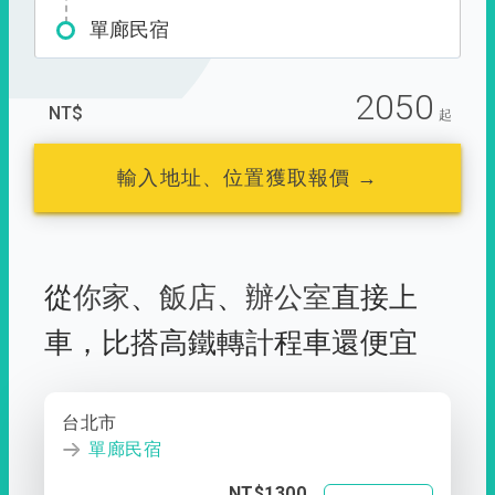
單廊民宿
2050
NT$
起
輸入地址、位置獲取報價 →
從
你家
、
飯店
、
辦公室
直接上
車，
比搭高鐵轉計程車還便宜
台北市
單廊民宿
NT$1300