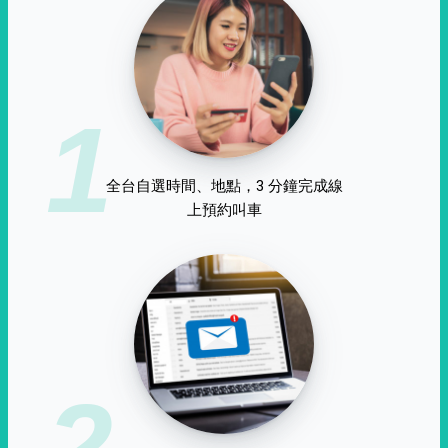
1
全台自選時間、地點，3 分鐘完成線
上預約叫車
2