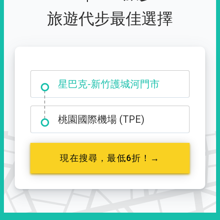
旅遊代步最佳選擇
大霸尖山登山口
星巴克-新竹護城河門市
桃園國際機場 (TPE)
現在搜尋，最低6折！→