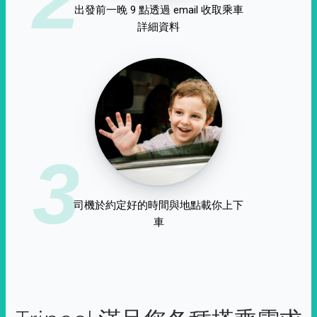
出發前一晚 9 點透過 email 收取乘車
詳細資料
3
司機於約定好的時間與地點載你上下
車