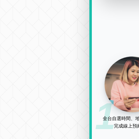
1
全台自選時間、地
完成線上預