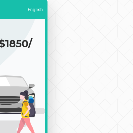
English
1850/