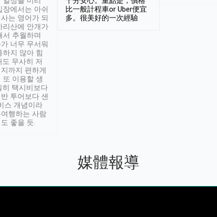
 일정을 미리
十分安心。重點是，價格
입장에서는 아쉬
比一般計程車or Uber便宜
사는 영어가 되
多。很美好的一次經驗
아리산에 안개가
해서 추월하며
가 너무 무서워
통하지 않아 힘
래도 무사히 저
적지까지 편하게
 또 이용할 생
실히 택시비보다
반 투어보다 샌
서비스 개념이라
유여행하는 사람
도 좋을 듯.
媒體報導