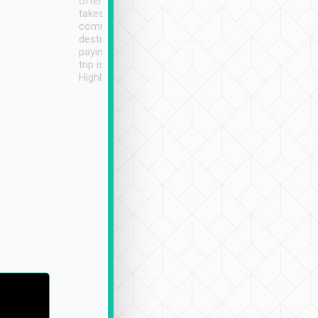
often limited English it
潔, 沒有煙味, 車
takes the difficulty out of
定
communicating the
destination details and
paying online prior to the
trip is very convenient.
Highly recommended