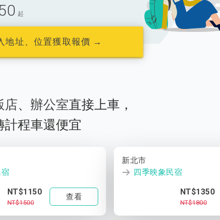
50
起
入地址、位置獲取報價 →
飯店
、
辦公室
直接上車，
轉計程車還便宜
新北市
民宿
四季映象民宿
NT$1150
NT$1350
查看
NT$1500
NT$1800