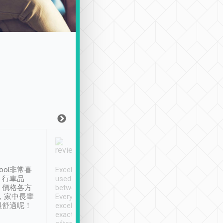
Joy Marsh
Benny Lau
1月12日
1 個月前
ool非常喜
Excellent service. We have
清境入住1晚, 由
、行車品
used Tripool to travel
清境, 都是乘坐由 Tri
、價格各方
between cities in Taiwan.
安排的車子, 接送都
，家中長輩
Every driver has been
去程司機早10分鐘到
很舒適呢！
excellent and arrives
程時遇上道路阻塞, 
exactly on time. As there is
鐘到達(可以接受),