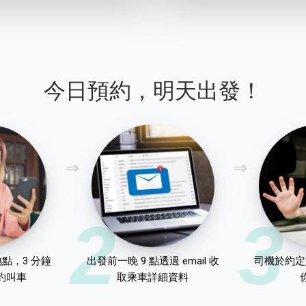
今日預約，明天出發！
2
3
點，3 分鐘
出發前一晚 9 點透過 email 收
司機於約定
約叫車
取乘車詳細資料