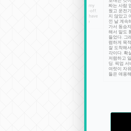
ther places of
booking to confirm if I
보내는 것이
t not known to
have safely arrived at my
짜는 사람 
 so definitely more
destination after drop-off.
웠고 운전기
se” feels). Really
Definitely something I have
지 않았고 
t. No delay in
not seen elsewhere 👍
낀 날 계속
and had a lovely
가서 동승자
up to lavender
해서 말도 
 Thank you tripool!
들었다. 그
렴하게 목
잘 도착해서
각이다. 확
저렴하고 일
딩. 픽업 
여럿이 자
들은 애용해