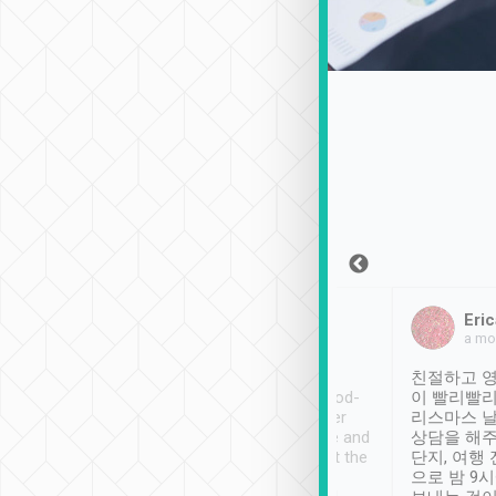
Sean Lee
Jack Ng
Eric
2018年12月30日
1個月前
a mo
ooking to Lavender
Tripool provides great
친절하고 영
- taichung.
service, vehicles in good-
이 빨리빨리
nous area with
condition and the driver
리스마스 
ny public transport.
service was awesome and
상담을 해주
er was so helpful
thoughtful. Driver went the
단지, 여행
ty ( telling us
extra mile on my last
으로 밤 9