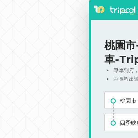
桃園市-
車-Tr
專車到府
中長程出
桃園市
四季映