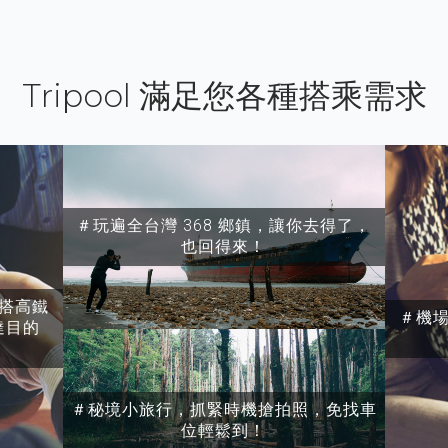
Tripool 滿足您各種搭乘需求
＃玩遍全台灣 368 鄉鎮，讓你去得了，
也回得來！
搭高鐵
＃機
達目的
＃秘境小旅行，抓緊時機搶拍照，免找車
位輕鬆到！