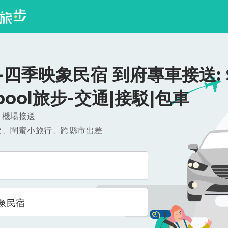
四季映象民宿 到府專車接送: $
ipool旅步-交通|接駁|包車
，機場接送
遊、閨蜜小旅行、跨縣市出差
象民宿