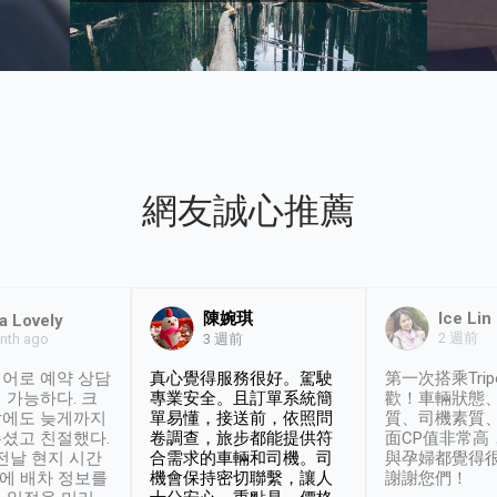
網友誠心推薦
陳婉琪
Ice Lin
a Lovely
2 週前
nth ago
3 週前
어로 예약 상담
真心覺得服務很好。駕駛
第一次搭乘Trip
 가능하다. 크
專業安全。且訂單系統簡
歡！車輛狀態
날에도 늦게까지
單易懂，接送前，依照問
質、司機素質
셨고 친절했다.
卷調查，旅步都能提供符
面CP值非常高
 전날 현지 시간
合需求的車輛和司機。司
與孕婦都覺得
시에 배차 정보를
機會保持密切聯繫，讓人
謝謝您們！