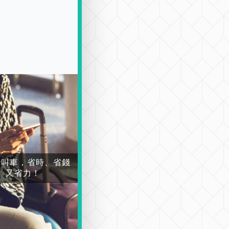
場叫車，省時、省錢
又省力！