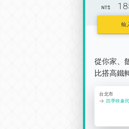
18
NT$
輸
從
你家
、
比搭高鐵
台北市
四季映象