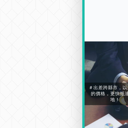
＃出差跨縣市，以
的價格，更快抵
地！