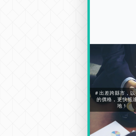
＃出差跨縣市，以
的價格，更快抵
地！