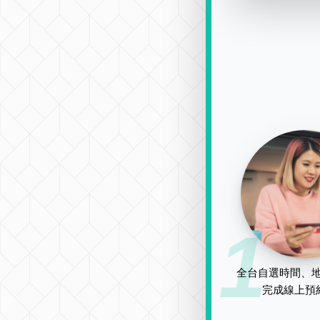
1
全台自選時間、地
完成線上預