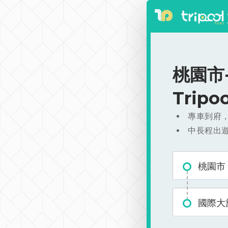
桃園市-
Trip
專車到府
中長程出
桃園市
國際大