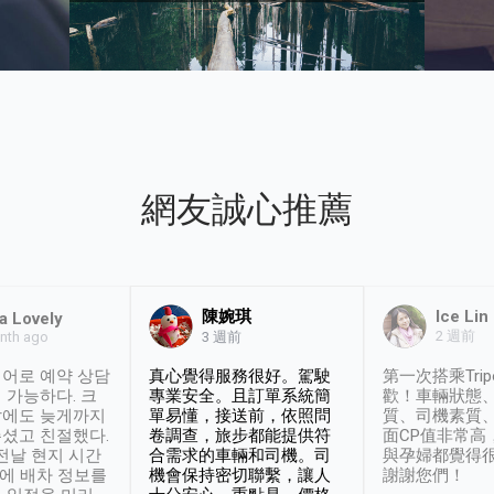
網友誠心推薦
陳婉琪
Ice Lin
a Lovely
2 週前
nth ago
3 週前
어로 예약 상담
真心覺得服務很好。駕駛
第一次搭乘Trip
 가능하다. 크
專業安全。且訂單系統簡
歡！車輛狀態
날에도 늦게까지
單易懂，接送前，依照問
質、司機素質
셨고 친절했다.
卷調查，旅步都能提供符
面CP值非常高
 전날 현지 시간
合需求的車輛和司機。司
與孕婦都覺得
시에 배차 정보를
機會保持密切聯繫，讓人
謝謝您們！