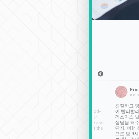
Sean Lee
Jack Ng
Eric
2018年12月30日
1個月前
a mo
ooking to Lavender
Tripool provides great
친절하고 영
- taichung.
service, vehicles in good-
이 빨리빨리
nous area with
condition and the driver
리스마스 
ny public transport.
service was awesome and
상담을 해주
er was so helpful
thoughtful. Driver went the
단지, 여행
ty ( telling us
extra mile on my last
으로 밤 9