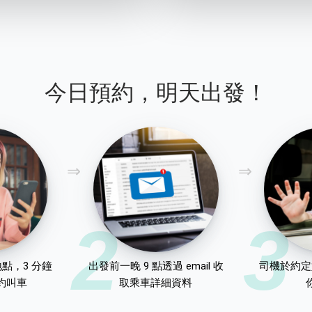
今日預約，明天出發！
2
3
點，3 分鐘
出發前一晚 9 點透過 email 收
司機於約定
約叫車
取乘車詳細資料