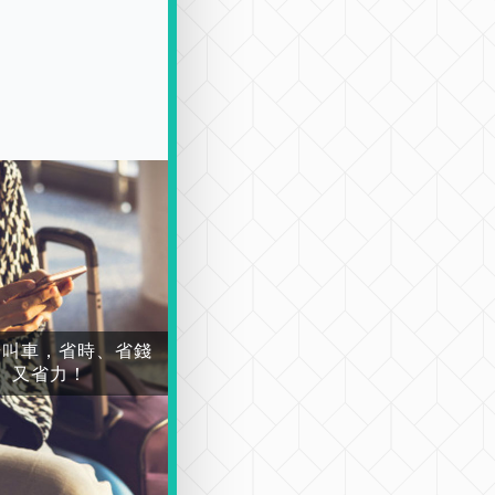
場叫車，省時、省錢
又省力！