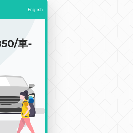
English
50/車-