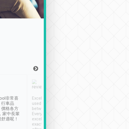
Joy Marsh
Benny Lau
1月12日
1 個月前
ool非常喜
Excellent service. We have
清境入住1晚, 由
、行車品
used Tripool to travel
清境, 都是乘坐由 Tri
、價格各方
between cities in Taiwan.
安排的車子, 接送都
，家中長輩
Every driver has been
去程司機早10分鐘到
很舒適呢！
excellent and arrives
程時遇上道路阻塞, 
exactly on time. As there is
鐘到達(可以接受),