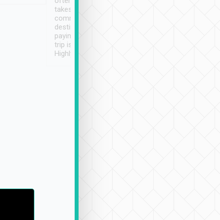
often limited English it
潔, 沒有煙味, 車
takes the difficulty out of
定
communicating the
destination details and
paying online prior to the
trip is very convenient.
Highly recommended