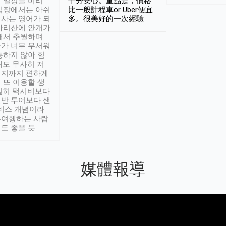
 일정을 미리
十分安心。重點是，價格
입장에서는 아쉬
比一般計程車or Uber便宜
사는 영어가 되
多。很美好的一次經驗
아리산에 안개가
해서 추월하며
가 너무 무서워
통하지 않아 힘
래도 무사히 저
적지까지 편하게
 또 이용할 생
실히 택시비보다
반 투어보다 샌
서비스 개념이라
유여행하는 사람
도 좋을 듯.
媒體報導