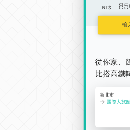
85
NT$
輸
從
你家
、
比搭高鐵
新北市
國際大旅