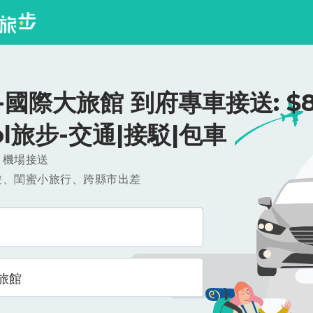
國際大旅館 到府專車接送: $8
ool旅步-交通|接駁|包車
，機場接送
遊、閨蜜小旅行、跨縣市出差
旅館