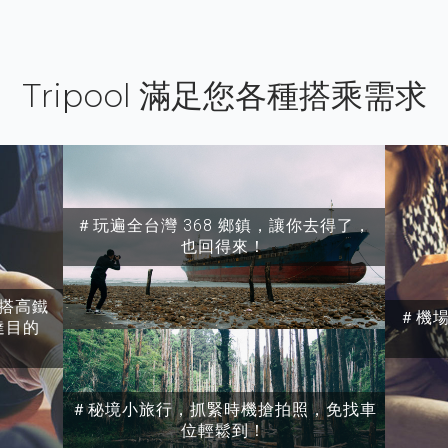
Tripool 滿足您各種搭乘需求
＃玩遍全台灣 368 鄉鎮，讓你去得了，
也回得來！
搭高鐵
＃機
達目的
＃秘境小旅行，抓緊時機搶拍照，免找車
位輕鬆到！