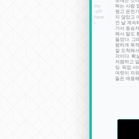
ther places of
booking to confirm if I
보내는 것이
t not known to
have safely arrived at my
짜는 사람 
 so definitely more
destination after drop-off.
웠고 운전기
se” feels). Really
Definitely something I have
지 않았고 
t. No delay in
not seen elsewhere 👍
낀 날 계속
and had a lovely
가서 동승자
up to lavender
해서 말도 
 Thank you tripool!
들었다. 그
렴하게 목
잘 도착해서
각이다. 확
저렴하고 일
딩. 픽업 
여럿이 자
들은 애용해