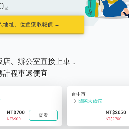
0
起
入地址、位置獲取報價 →
飯店
、
辦公室
直接上車，
轉計程車還便宜
台中市
館
國際大旅館
NT$700
NT$2050
查看
NT$900
NT$2700