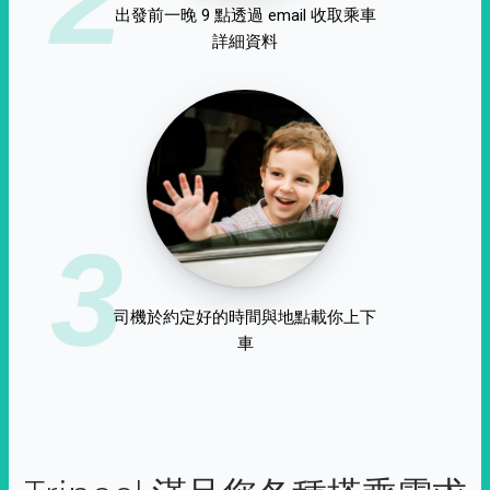
出發前一晚 9 點透過 email 收取乘車
詳細資料
3
司機於約定好的時間與地點載你上下
車