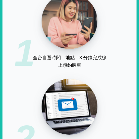
1
全台自選時間、地點，3 分鐘完成線
上預約叫車
2