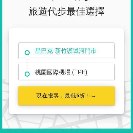
旅遊代步最佳選擇
大霸尖山登山口
星巴克-新竹護城河門市
桃園國際機場 (TPE)
現在搜尋，最低6折！→