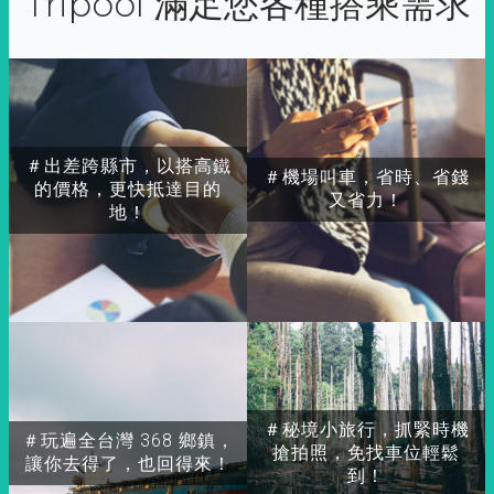
Tripool 滿足您各種搭乘需求
＃出差跨縣市，以搭高鐵
＃機場叫車，省時、省錢
的價格，更快抵達目的
又省力！
地！
＃秘境小旅行，抓緊時機
＃玩遍全台灣 368 鄉鎮，
搶拍照，免找車位輕鬆
讓你去得了，也回得來！
到！