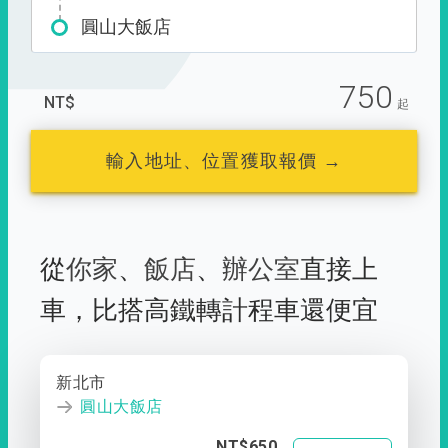
圓山大飯店
750
NT$
起
輸入地址、位置獲取報價 →
從
你家
、
飯店
、
辦公室
直接上
車，
比搭高鐵轉計程車還便宜
新北市
圓山大飯店
NT$650