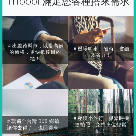
Tripool 滿足您各種搭乘需求
＃出差跨縣市，以搭高鐵
＃機場叫車，省時、省錢
的價格，更快抵達目的
又省力！
地！
＃秘境小旅行，抓緊時機
＃玩遍全台灣 368 鄉鎮，
搶拍照，免找車位輕鬆
讓你去得了，也回得來！
到！