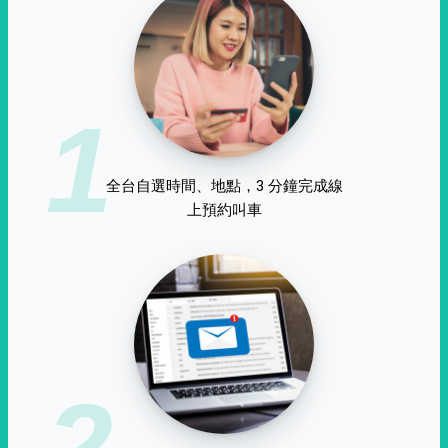
1
全台自選時間、地點，3 分鐘完成線
上預約叫車
2