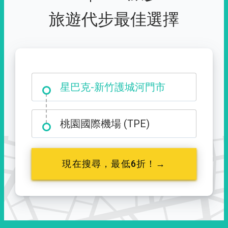
旅遊代步最佳選擇
大霸尖山登山口
星巴克-新竹護城河門市
桃園國際機場 (TPE)
現在搜尋，最低6折！→