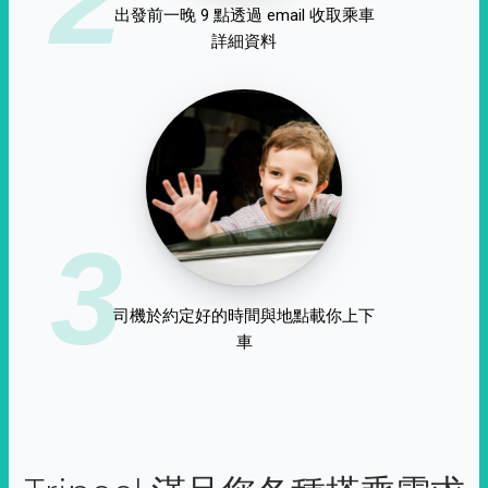
出發前一晚 9 點透過 email 收取乘車
詳細資料
3
司機於約定好的時間與地點載你上下
車