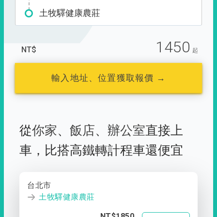
土牧驛健康農莊
1450
NT$
起
輸入地址、位置獲取報價 →
從
你家
、
飯店
、
辦公室
直接上
車，
比搭高鐵轉計程車還便宜
台北市
土牧驛健康農莊
NT$1850