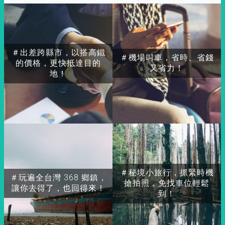
＃出差跨縣市，以搭高鐵
＃機場叫車，省時、省錢
的價格，更快抵達目的
又省力！
地！
＃秘境小旅行，抓緊時機
＃玩遍全台灣 368 鄉鎮，
搶拍照，免找車位輕鬆
讓你去得了，也回得來！
到！