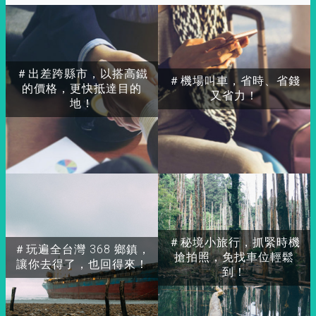
＃出差跨縣市，以搭高鐵
＃機場叫車，省時、省錢
的價格，更快抵達目的
又省力！
地！
＃秘境小旅行，抓緊時機
＃玩遍全台灣 368 鄉鎮，
搶拍照，免找車位輕鬆
讓你去得了，也回得來！
到！