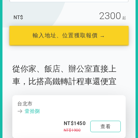
2300
NT$
起
輸入地址、位置獲取報價 →
從
你家
、
飯店
、
辦公室
直接上
車，
比搭高鐵轉計程車還便宜
台北市
壹拾捌
NT$1450
查看
NT$1900