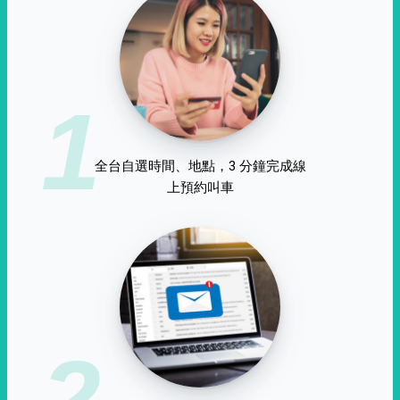
1
全台自選時間、地點，3 分鐘完成線
上預約叫車
2