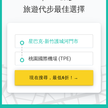
旅遊代步最佳選擇
大霸尖山登山口
桃園國際機場 (TPE)
現在搜尋，最低6折！→