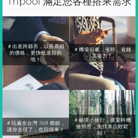
Tripool 滿足您各種搭乘需求
＃出差跨縣市，以搭高鐵
＃機場叫車，省時、省錢
的價格，更快抵達目的
又省力！
地！
＃秘境小旅行，抓緊時機
＃玩遍全台灣 368 鄉鎮，
搶拍照，免找車位輕鬆
讓你去得了，也回得來！
到！