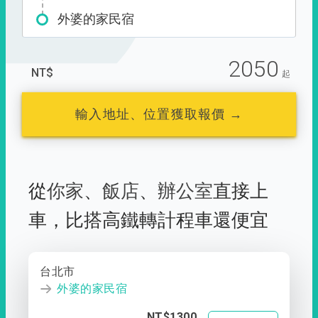
外婆的家民宿
2050
NT$
起
輸入地址、位置獲取報價 →
從
你家
、
飯店
、
辦公室
直接上
車，
比搭高鐵轉計程車還便宜
台北市
外婆的家民宿
NT$1300