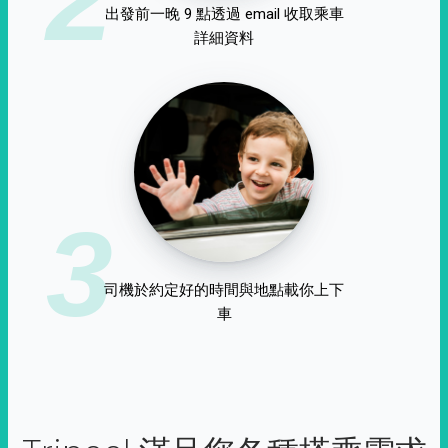
出發前一晚 9 點透過 email 收取乘車
詳細資料
3
司機於約定好的時間與地點載你上下
車