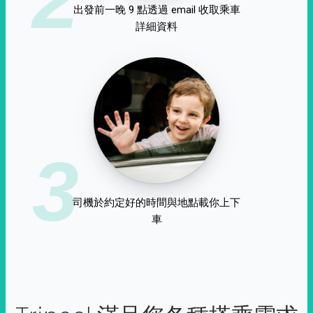
出發前一晚 9 點透過 email 收取乘車
詳細資料
3
司機於約定好的時間與地點載你上下
車