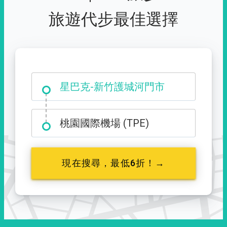
旅遊代步最佳選擇
大霸尖山登山口
星巴克-新竹護城河門市
桃園國際機場 (TPE)
現在搜尋，最低6折！→