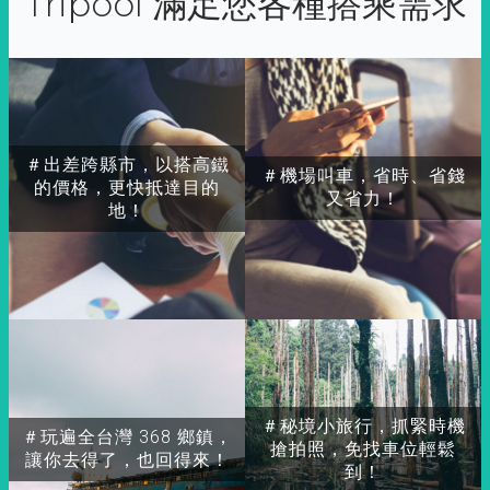
Tripool 滿足您各種搭乘需求
＃出差跨縣市，以搭高鐵
＃機場叫車，省時、省錢
的價格，更快抵達目的
又省力！
地！
＃秘境小旅行，抓緊時機
＃玩遍全台灣 368 鄉鎮，
搶拍照，免找車位輕鬆
讓你去得了，也回得來！
到！