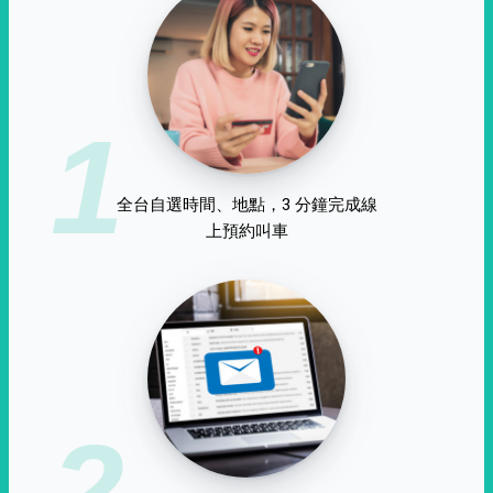
1
全台自選時間、地點，3 分鐘完成線
上預約叫車
2