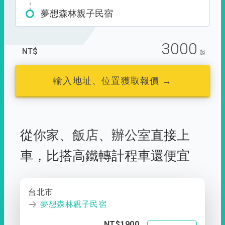
夢想森林親子民宿
3000
NT$
起
輸入地址、位置獲取報價 →
從
你家
、
飯店
、
辦公室
直接上
車，
比搭高鐵轉計程車還便宜
台北市
夢想森林親子民宿
NT$1900