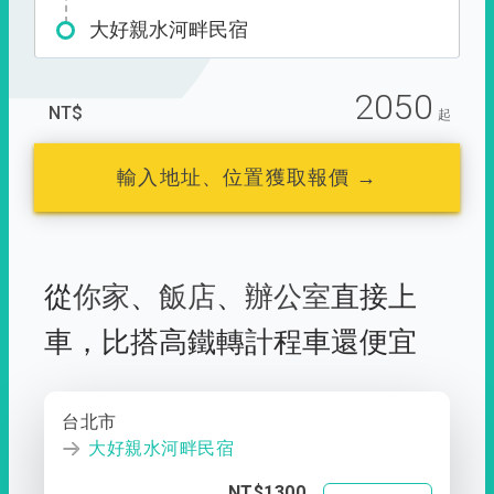
大好親水河畔民宿
2050
NT$
起
輸入地址、位置獲取報價 →
從
你家
、
飯店
、
辦公室
直接上
車，
比搭高鐵轉計程車還便宜
台北市
大好親水河畔民宿
NT$1300