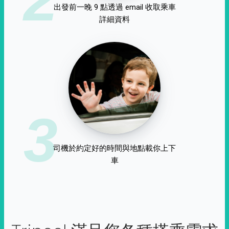
出發前一晚 9 點透過 email 收取乘車
詳細資料
3
司機於約定好的時間與地點載你上下
車