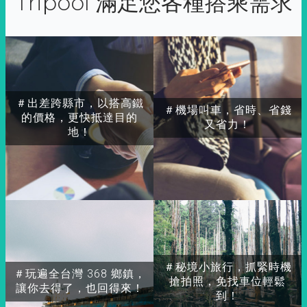
Tripool 滿足您各種搭乘需求
＃出差跨縣市，以搭高鐵
＃機場叫車，省時、省錢
的價格，更快抵達目的
又省力！
地！
＃秘境小旅行，抓緊時機
＃玩遍全台灣 368 鄉鎮，
搶拍照，免找車位輕鬆
讓你去得了，也回得來！
到！