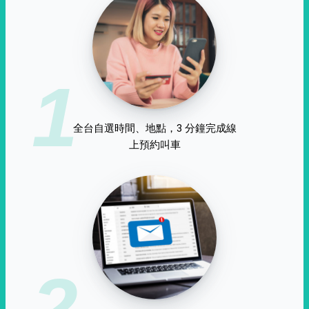
1
全台自選時間、地點，3 分鐘完成線
上預約叫車
2