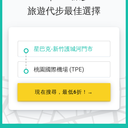
旅遊代步最佳選擇
大霸尖山登山口
星巴克-新竹護城河門市
桃園國際機場 (TPE)
現在搜尋，最低6折！→