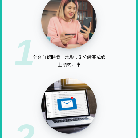
1
全台自選時間、地點，3 分鐘完成線
上預約叫車
2