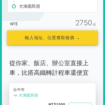
大湖底民宿
2750
NT$
起
輸入地址、位置獲取報價 →
從
你家
、
飯店
、
辦公室
直接上
車，
比搭高鐵轉計程車還便宜
台中市
大湖底民宿
NT$1500