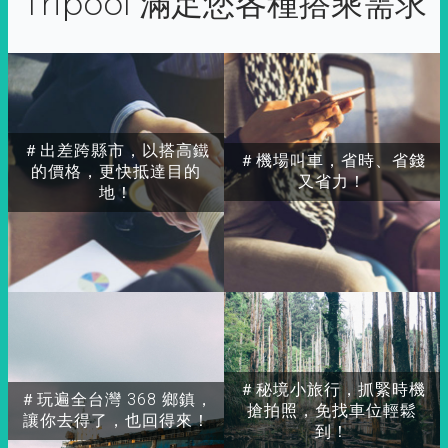
Tripool 滿足您各種搭乘需求
＃出差跨縣市，以搭高鐵
＃機場叫車，省時、省錢
的價格，更快抵達目的
又省力！
地！
＃秘境小旅行，抓緊時機
＃玩遍全台灣 368 鄉鎮，
搶拍照，免找車位輕鬆
讓你去得了，也回得來！
到！