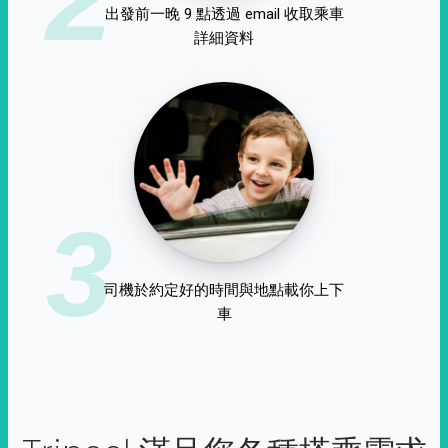
出發前一晚 9 點透過 email 收取乘車
詳細資料
3
司機於約定好的時間與地點載你上下
車