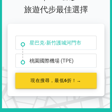
旅遊代步最佳選擇
大霸尖山登山口
桃園國際機場 (TPE)
現在搜尋，最低6折！→