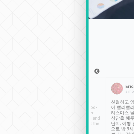
Sean Lee
Jack Ng
Eric
2018年12月30日
1個月前
a mo
ooking to Lavender
Tripool provides great
친절하고 영
- taichung.
service, vehicles in good-
이 빨리빨리
nous area with
condition and the driver
리스마스 
ny public transport.
service was awesome and
상담을 해주
er was so helpful
thoughtful. Driver went the
단지, 여행
ty ( telling us
extra mile on my last
으로 밤 9