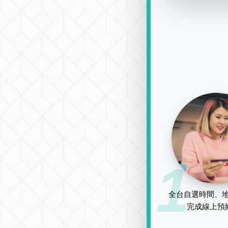
1
全台自選時間、地
完成線上預