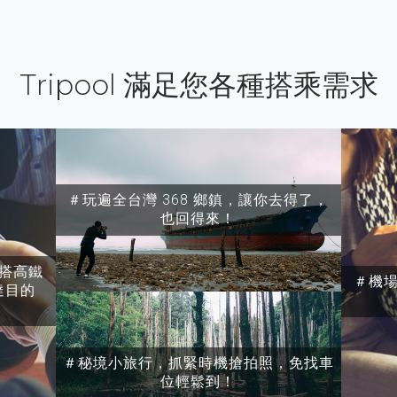
Tripool 滿足您各種搭乘需求
＃玩遍全台灣 368 鄉鎮，讓你去得了，
也回得來！
搭高鐵
＃機
達目的
＃秘境小旅行，抓緊時機搶拍照，免找車
位輕鬆到！