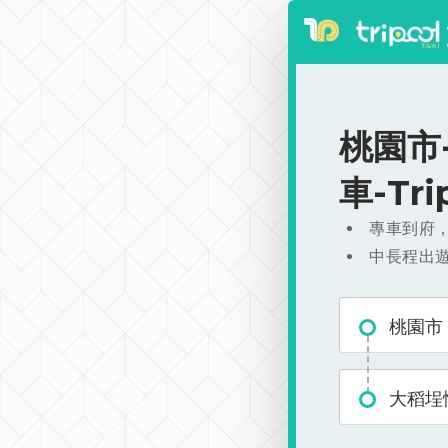
桃園市-
車-Tr
專車到府
中長程出
桃園市
大稻埕