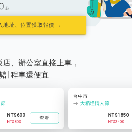
0
起
入地址、位置獲取報價 →
飯店
、
辦公室
直接上車，
轉計程車還便宜
台中市
人節
大稻埕情人節
NT$600
NT$1850
查看
NT$800
NT$2400