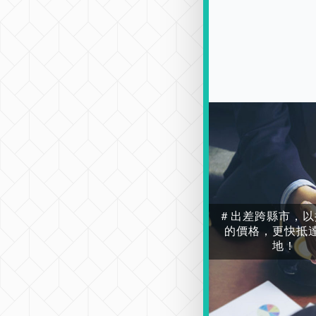
＃出差跨縣市，以
的價格，更快抵
地！