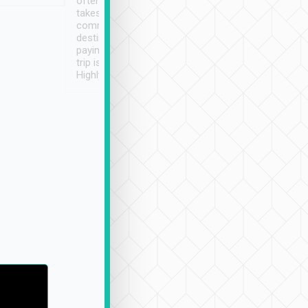
often limited English it
潔, 沒有煙味, 車
takes the difficulty out of
定
communicating the
destination details and
paying online prior to the
trip is very convenient.
Highly recommended