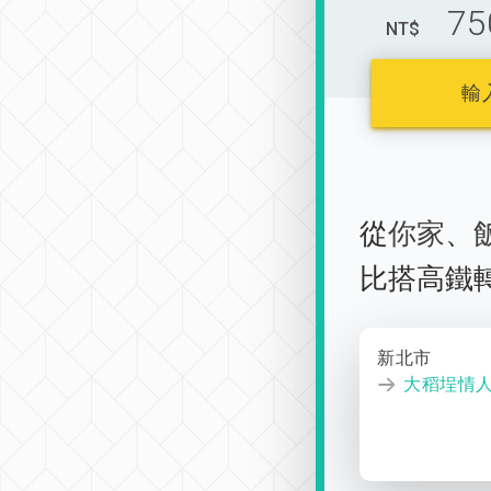
75
NT$
輸
從
你家
、
比搭高鐵
新北市
大稻埕情