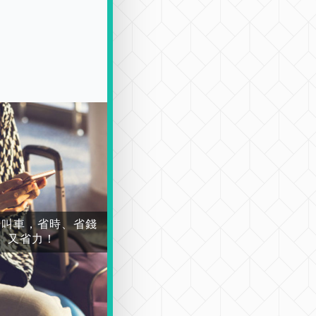
場叫車，省時、省錢
又省力！