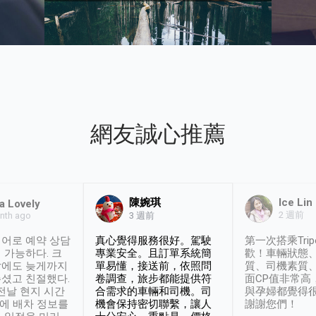
網友誠心推薦
陳婉琪
Ice Lin
a Lovely
2 週前
nth ago
3 週前
어로 예약 상담
真心覺得服務很好。駕駛
第一次搭乘Trip
 가능하다. 크
專業安全。且訂單系統簡
歡！車輛狀態
날에도 늦게까지
單易懂，接送前，依照問
質、司機素質
셨고 친절했다.
卷調查，旅步都能提供符
面CP值非常高
 전날 현지 시간
合需求的車輛和司機。司
與孕婦都覺得
시에 배차 정보를
機會保持密切聯繫，讓人
謝謝您們！