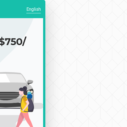
English
750/