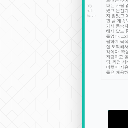
ther places of
booking to confirm if I
보내는 것이
t not known to
have safely arrived at my
짜는 사람 
 so definitely more
destination after drop-off.
웠고 운전기
se” feels). Really
Definitely something I have
지 않았고 
t. No delay in
not seen elsewhere 👍
낀 날 계속
and had a lovely
가서 동승자
up to lavender
해서 말도 
 Thank you tripool!
들었다. 그
렴하게 목
잘 도착해서
각이다. 확
저렴하고 일
딩. 픽업 
여럿이 자
들은 애용해