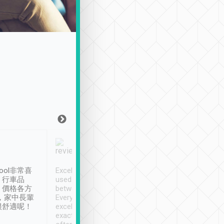
Joy Marsh
Benny Lau
1月12日
1 個月前
ool非常喜
Excellent service. We have
清境入住1晚, 由
、行車品
used Tripool to travel
清境, 都是乘坐由 Tri
、價格各方
between cities in Taiwan.
安排的車子, 接送都
，家中長輩
Every driver has been
去程司機早10分鐘到
很舒適呢！
excellent and arrives
程時遇上道路阻塞, 
exactly on time. As there is
鐘到達(可以接受),