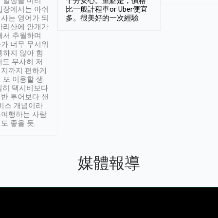
 일정을 미리
十分安心。重點是，價格
입장에서는 아쉬
比一般計程車or Uber便宜
사는 영어가 되
多。很美好的一次經驗
아리산에 안개가
해서 추월하며
가 너무 무서워
통하지 않아 힘
래도 무사히 저
적지까지 편하게
 또 이용할 생
실히 택시비보다
반 투어보다 샌
서비스 개념이라
유여행하는 사람
도 좋을 듯.
媒體報導