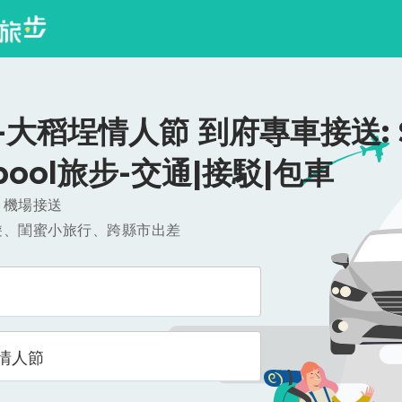
大稻埕情人節 到府專車接送: $
ipool旅步-交通|接駁|包車
，機場接送
遊、閨蜜小旅行、跨縣市出差
情人節