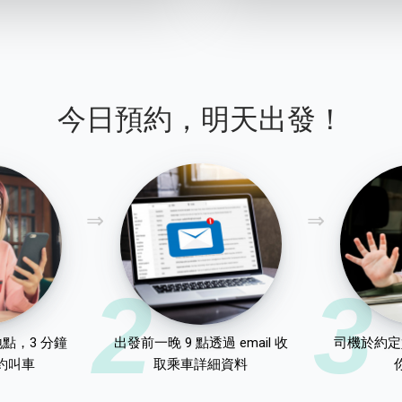
今日預約，明天出發！
2
3
點，3 分鐘
出發前一晚 9 點透過 email 收
司機於約定
約叫車
取乘車詳細資料