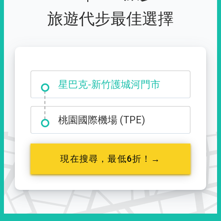
旅遊代步最佳選擇
大霸尖山登山口
桃園國際機場 (TPE)
現在搜尋，最低6折！→