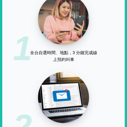
1
全台自選時間、地點，3 分鐘完成線
上預約叫車
2