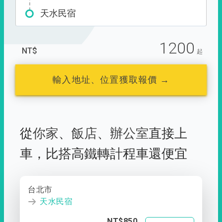
天水民宿
1200
NT$
起
輸入地址、位置獲取報價 →
從
你家
、
飯店
、
辦公室
直接上
車，
比搭高鐵轉計程車還便宜
台北市
天水民宿
NT$850