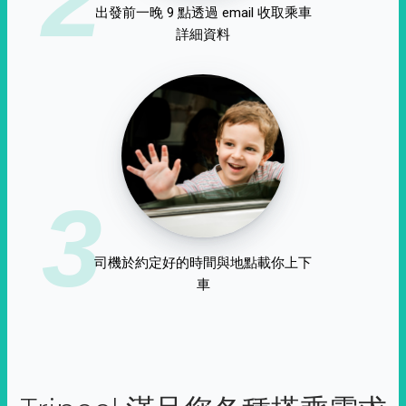
出發前一晚 9 點透過 email 收取乘車
詳細資料
3
司機於約定好的時間與地點載你上下
車