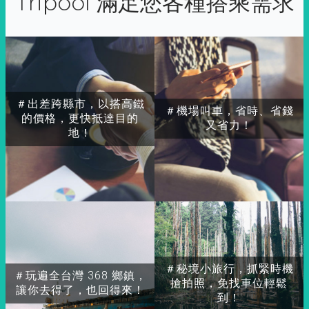
Tripool 滿足您各種搭乘需求
＃出差跨縣市，以搭高鐵
＃機場叫車，省時、省錢
的價格，更快抵達目的
又省力！
地！
＃秘境小旅行，抓緊時機
＃玩遍全台灣 368 鄉鎮，
搶拍照，免找車位輕鬆
讓你去得了，也回得來！
到！