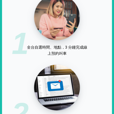
1
全台自選時間、地點，3 分鐘完成線
上預約叫車
2