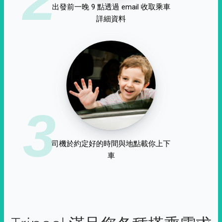
出發前一晚 9 點透過 email 收取乘車
詳細資料
3
司機於約定好的時間與地點載你上下
車