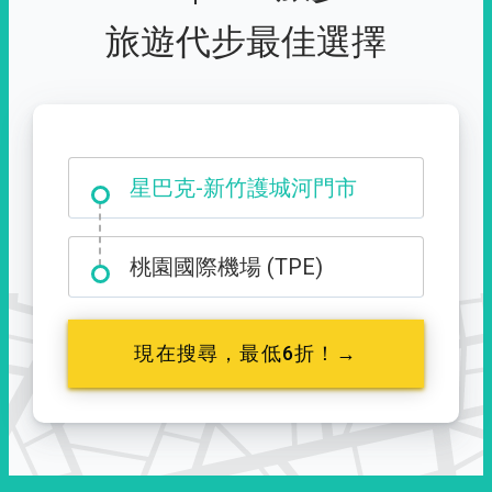
旅遊代步最佳選擇
大霸尖山登山口
星巴克-新竹護城河門市
桃園國際機場 (TPE)
現在搜尋，最低6折！→