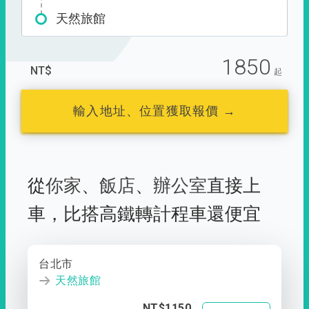
天然旅館
1850
NT$
起
輸入地址、位置獲取報價 →
從
你家
、
飯店
、
辦公室
直接上
車，
比搭高鐵轉計程車還便宜
台北市
天然旅館
NT$1150