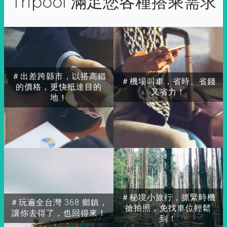
Tripool 滿足您各種搭乘需求
＃出差跨縣市，以搭高鐵
＃機場叫車，省時、省錢
的價格，更快抵達目的
又省力！
地！
＃秘境小旅行，抓緊時機
＃玩遍全台灣 368 鄉鎮，
搶拍照，免找車位輕鬆
讓你去得了，也回得來！
到！