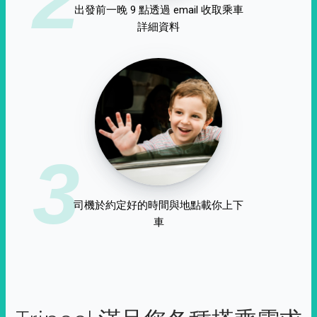
出發前一晚 9 點透過 email 收取乘車
詳細資料
3
司機於約定好的時間與地點載你上下
車