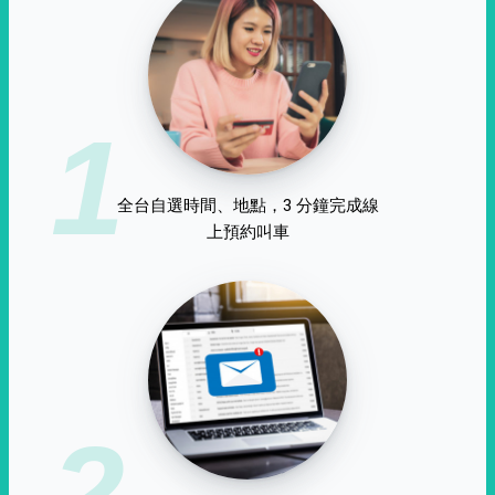
1
全台自選時間、地點，3 分鐘完成線
上預約叫車
2