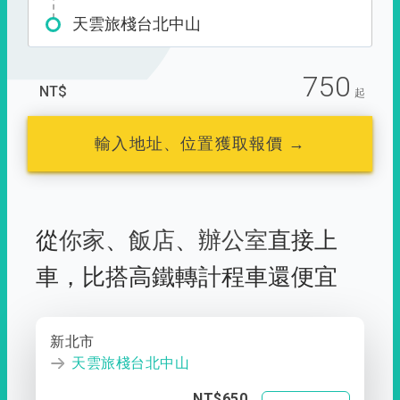
天雲旅棧台北中山
750
NT$
起
輸入地址、位置獲取報價 →
從
你家
、
飯店
、
辦公室
直接上
車，
比搭高鐵轉計程車還便宜
新北市
天雲旅棧台北中山
NT$650