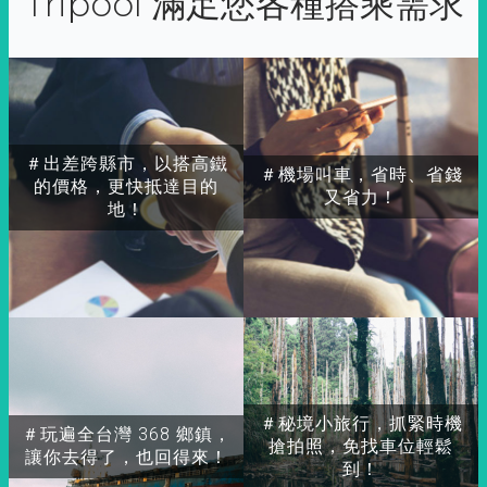
Tripool 滿足您各種搭乘需求
＃出差跨縣市，以搭高鐵
＃機場叫車，省時、省錢
的價格，更快抵達目的
又省力！
地！
＃秘境小旅行，抓緊時機
＃玩遍全台灣 368 鄉鎮，
搶拍照，免找車位輕鬆
讓你去得了，也回得來！
到！