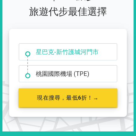
旅遊代步最佳選擇
大霸尖山登山口
桃園國際機場 (TPE)
現在搜尋，最低6折！→