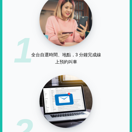
1
全台自選時間、地點，3 分鐘完成線
上預約叫車
2