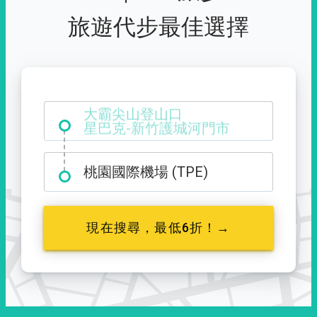
旅遊代步最佳選擇
大霸尖山登山口
桃園國際機場 (TPE)
現在搜尋，最低6折！→