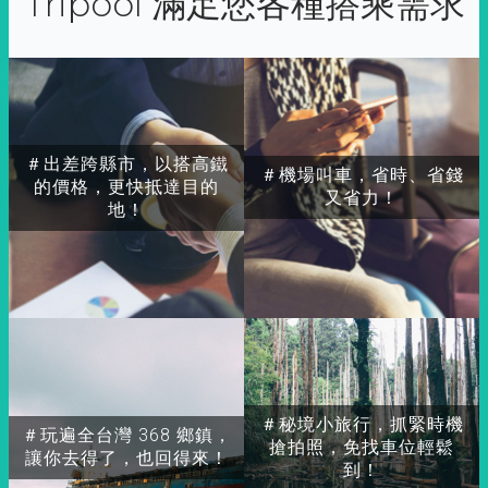
Tripool 滿足您各種搭乘需求
＃出差跨縣市，以搭高鐵
＃機場叫車，省時、省錢
的價格，更快抵達目的
又省力！
地！
＃秘境小旅行，抓緊時機
＃玩遍全台灣 368 鄉鎮，
搶拍照，免找車位輕鬆
讓你去得了，也回得來！
到！