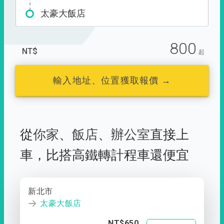
太豪大飯店
800
NT$
起
輸入地址、位置獲取報價 →
從
你家
、
飯店
、
辦公室
直接上
車，
比搭高鐵轉計程車還便宜
新北市
太豪大飯店
NT$650