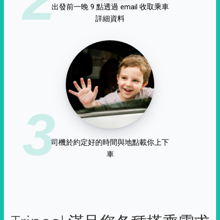
出發前一晚 9 點透過 email 收取乘車
詳細資料
3
司機於約定好的時間與地點載你上下
車