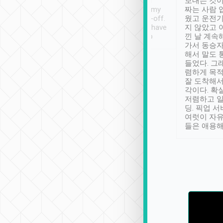
ther places of
booking to confirm if I
보내는 것이
t not known to
have safely arrived at my
짜는 사람 
 so definitely more
destination after drop-off.
웠고 운전기
se” feels). Really
Definitely something I have
지 않았고 
t. No delay in
not seen elsewhere 👍
낀 날 계속
and had a lovely
가서 동승자
up to lavender
해서 말도 
 Thank you tripool!
들었다. 그
렴하게 목
잘 도착해서
각이다. 확
저렴하고 일
딩. 픽업 
여럿이 자
들은 애용해