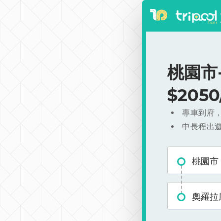
桃園市
$205
專車到府
中長程出
桃園市
奧羅拉