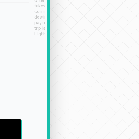
often limited English it
潔, 沒有煙味, 車
takes the difficulty out of
定
communicating the
destination details and
paying online prior to the
trip is very convenient.
Highly recommended