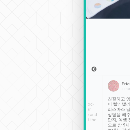
Sean Lee
Jack Ng
Eric
2018年12月30日
1個月前
a mo
ooking to Lavender
Tripool provides great
친절하고 영
- taichung.
service, vehicles in good-
이 빨리빨리
nous area with
condition and the driver
리스마스 
ny public transport.
service was awesome and
상담을 해주
er was so helpful
thoughtful. Driver went the
단지, 여행
ty ( telling us
extra mile on my last
으로 밤 9