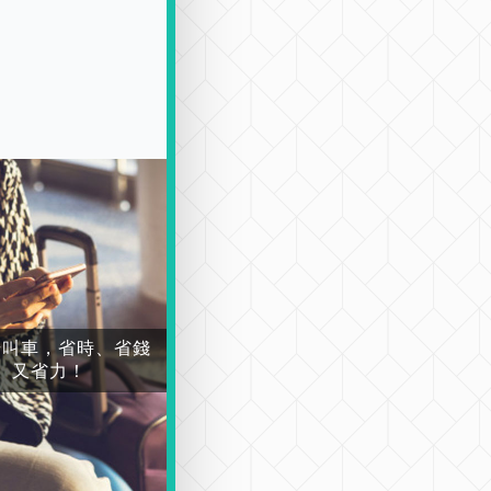
場叫車，省時、省錢
又省力！