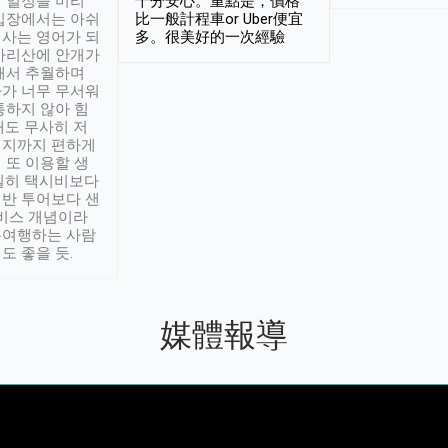
 일정을 미리
十分安心。重點是，價格
입장에서는 아쉬
比一般計程車or Uber便宜
사는 영어가 되
多。很美好的一次經驗
아리산에 안개가
해서 추월하며
가 너무 무서워
통하지 않아 힘
래도 무사히 저
적지까지 편하게
 또 이용할 생
실히 택시비보다
반 투어보다 샌
서비스 개념이라
유여행하는 사람
도 좋을 듯.
媒體報導