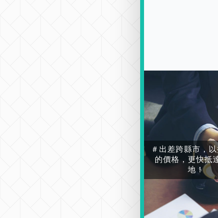
＃出差跨縣市，以
的價格，更快抵
地！