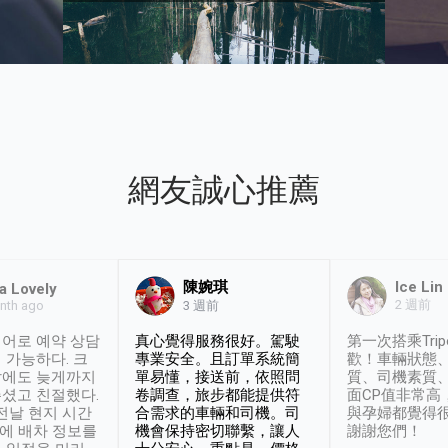
網友誠心推薦
陳婉琪
Ice Lin
a Lovely
2 週前
nth ago
3 週前
어로 예약 상담
真心覺得服務很好。駕駛
第一次搭乘Trip
 가능하다. 크
專業安全。且訂單系統簡
歡！車輛狀態
날에도 늦게까지
單易懂，接送前，依照問
質、司機素質
셨고 친절했다.
卷調查，旅步都能提供符
面CP值非常高
 전날 현지 시간
合需求的車輛和司機。司
與孕婦都覺得
시에 배차 정보를
機會保持密切聯繫，讓人
謝謝您們！