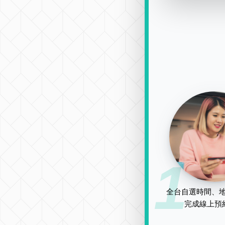
1
全台自選時間、地
完成線上預