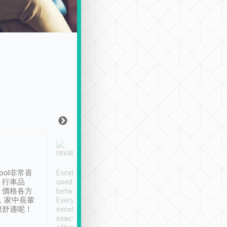
Joy Marsh
Benny Lau
1月12日
1 個月前
ool非常喜
Excellent service. We have
清境入住1晚, 由
、行車品
used Tripool to travel
清境, 都是乘坐由 Tri
、價格各方
between cities in Taiwan.
安排的車子, 接送都
，家中長輩
Every driver has been
去程司機早10分鐘到
很舒適呢！
excellent and arrives
程時遇上道路阻塞, 
exactly on time. As there is
鐘到達(可以接受),