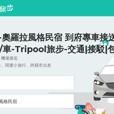
-奧羅拉風格民宿 到府專車接送
0/車-Tripool旅步-交通|接駁|
，機場接送
遊、閨蜜小旅行、跨縣市出差
風格民宿