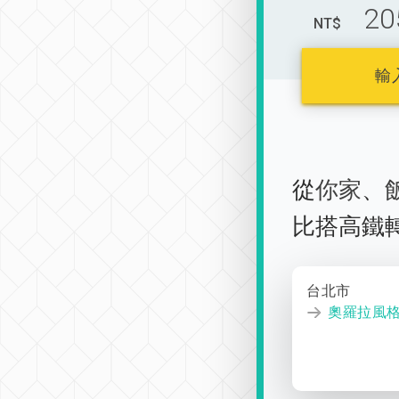
20
NT$
輸
從
你家
、
比搭高鐵
台北市
奧羅拉風