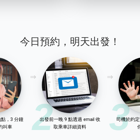
今日預約，明天出發！
2
3
點，3 分鐘
出發前一晚 9 點透過 email 收
司機於約定
約叫車
取乘車詳細資料