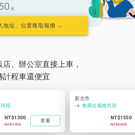
50
起
入地址、位置獲取報價 →
飯店
、
辦公室
直接上車，
轉計程車還便宜
新北市
格民宿
奧羅拉風格民宿
NT$1300
NT$1550
查看
NT$1700
NT$2000