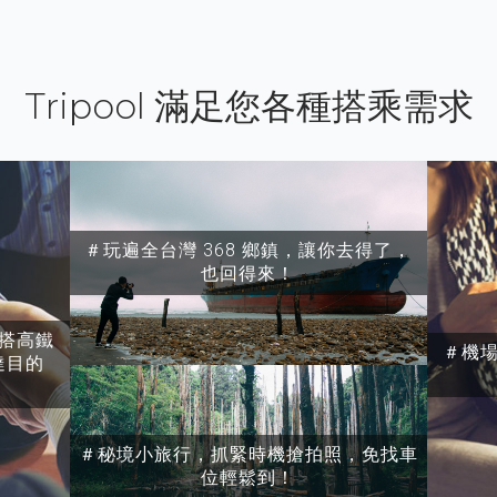
Tripool 滿足您各種搭乘需求
＃玩遍全台灣 368 鄉鎮，讓你去得了，
也回得來！
搭高鐵
＃機
達目的
＃秘境小旅行，抓緊時機搶拍照，免找車
位輕鬆到！