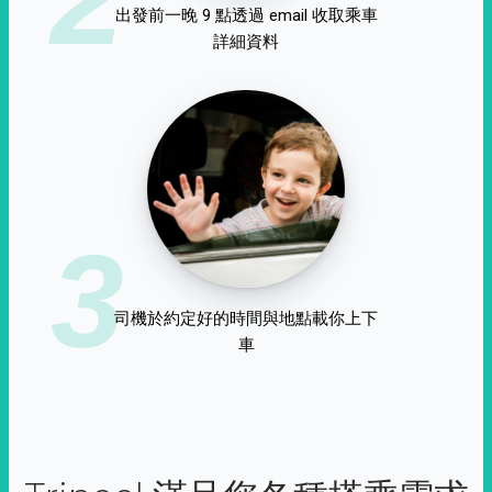
出發前一晚 9 點透過 email 收取乘車
詳細資料
3
司機於約定好的時間與地點載你上下
車