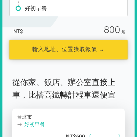
好初早餐
800
NT$
起
輸入地址、位置獲取報價 →
從
你家
、
飯店
、
辦公室
直接上
車，
比搭高鐵轉計程車還便宜
台北市
好初早餐
NT$600