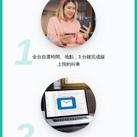
1
全台自選時間、地點，3 分鐘完成線
上預約叫車
2