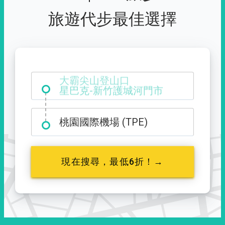
旅遊代步最佳選擇
大霸尖山登山口
桃園國際機場 (TPE)
現在搜尋，最低6折！→