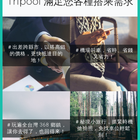
Tripool 滿足您各種搭乘需求
＃出差跨縣市，以搭高鐵
＃機場叫車，省時、省錢
的價格，更快抵達目的
又省力！
地！
＃秘境小旅行，抓緊時機
＃玩遍全台灣 368 鄉鎮，
搶拍照，免找車位輕鬆
讓你去得了，也回得來！
到！