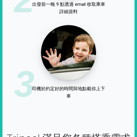
出發前一晚 9 點透過 email 收取乘車
詳細資料
3
司機於約定好的時間與地點載你上下
車