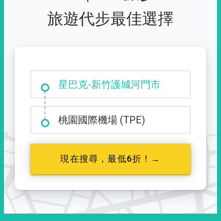
旅遊代步最佳選擇
大霸尖山登山口
星巴克-新竹護城河門市
桃園國際機場 (TPE)
現在搜尋，最低6折！→