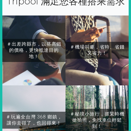
Tripool 滿足您各種搭乘需求
＃出差跨縣市，以搭高鐵
＃機場叫車，省時、省錢
的價格，更快抵達目的
又省力！
地！
＃秘境小旅行，抓緊時機
＃玩遍全台灣 368 鄉鎮，
搶拍照，免找車位輕鬆
讓你去得了，也回得來！
到！