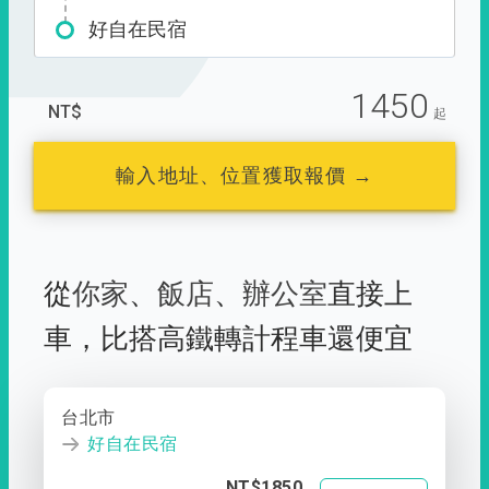
好自在民宿
1450
NT$
起
輸入地址、位置獲取報價 →
從
你家
、
飯店
、
辦公室
直接上
車，
比搭高鐵轉計程車還便宜
台北市
好自在民宿
NT$1850