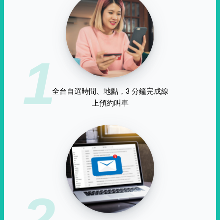
1
全台自選時間、地點，3 分鐘完成線
上預約叫車
2