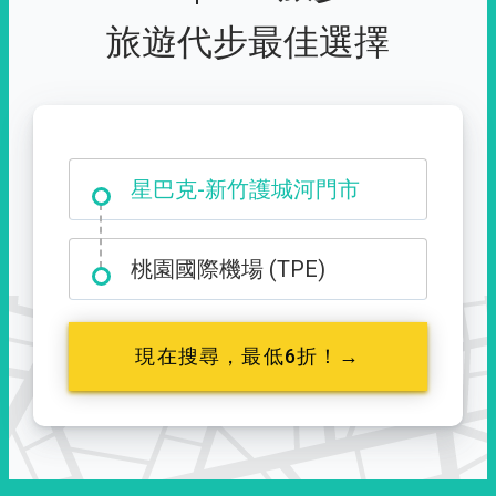
旅遊代步最佳選擇
大霸尖山登山口
星巴克-新竹護城河門市
桃園國際機場 (TPE)
現在搜尋，最低6折！→