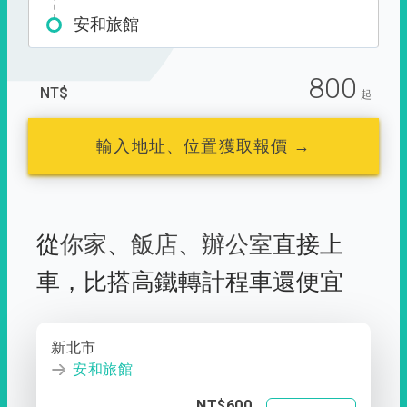
安和旅館
800
NT$
起
輸入地址、位置獲取報價 →
從
你家
、
飯店
、
辦公室
直接上
車，
比搭高鐵轉計程車還便宜
新北市
安和旅館
NT$600