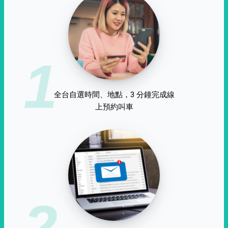
1
全台自選時間、地點，3 分鐘完成線
上預約叫車
2