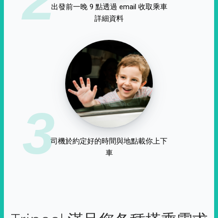
出發前一晚 9 點透過 email 收取乘車
詳細資料
3
司機於約定好的時間與地點載你上下
車