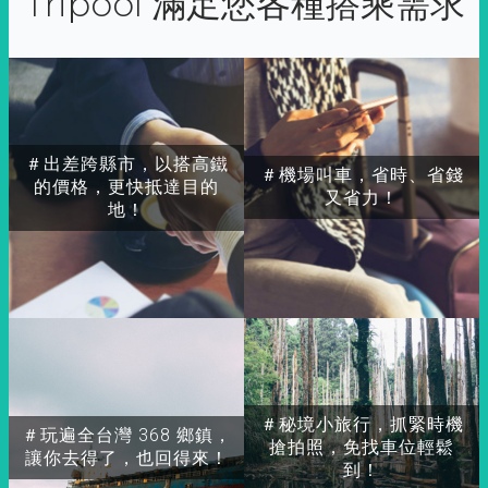
Tripool 滿足您各種搭乘需求
＃出差跨縣市，以搭高鐵
＃機場叫車，省時、省錢
的價格，更快抵達目的
又省力！
地！
＃秘境小旅行，抓緊時機
＃玩遍全台灣 368 鄉鎮，
搶拍照，免找車位輕鬆
讓你去得了，也回得來！
到！