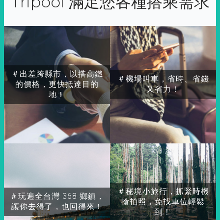
Tripool 滿足您各種搭乘需求
＃出差跨縣市，以搭高鐵
＃機場叫車，省時、省錢
的價格，更快抵達目的
又省力！
地！
＃秘境小旅行，抓緊時機
＃玩遍全台灣 368 鄉鎮，
搶拍照，免找車位輕鬆
讓你去得了，也回得來！
到！