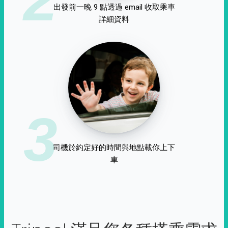
出發前一晚 9 點透過 email 收取乘車
詳細資料
3
司機於約定好的時間與地點載你上下
車