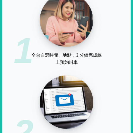
1
全台自選時間、地點，3 分鐘完成線
上預約叫車
2