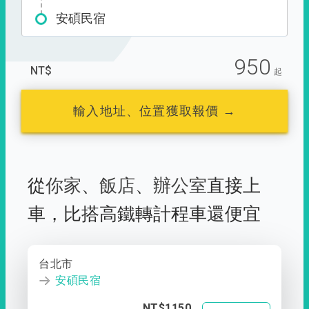
安碩民宿
950
NT$
起
輸入地址、位置獲取報價 →
從
你家
、
飯店
、
辦公室
直接上
車，
比搭高鐵轉計程車還便宜
台北市
安碩民宿
NT$1150