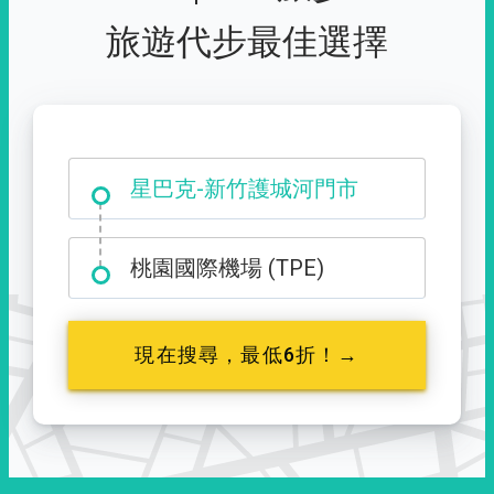
旅遊代步最佳選擇
大霸尖山登山口
桃園國際機場 (TPE)
現在搜尋，最低6折！→