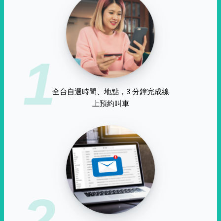
1
全台自選時間、地點，3 分鐘完成線
上預約叫車
2