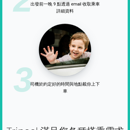
出發前一晚 9 點透過 email 收取乘車
詳細資料
3
司機於約定好的時間與地點載你上下
車