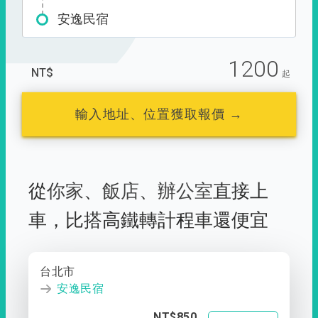
安逸民宿
1200
NT$
起
輸入地址、位置獲取報價 →
從
你家
、
飯店
、
辦公室
直接上
車，
比搭高鐵轉計程車還便宜
台北市
安逸民宿
NT$850