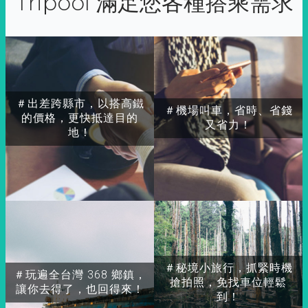
Tripool 滿足您各種搭乘需求
＃出差跨縣市，以搭高鐵
＃機場叫車，省時、省錢
的價格，更快抵達目的
又省力！
地！
＃秘境小旅行，抓緊時機
＃玩遍全台灣 368 鄉鎮，
搶拍照，免找車位輕鬆
讓你去得了，也回得來！
到！