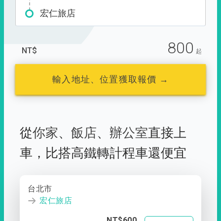
宏仁旅店
800
NT$
起
輸入地址、位置獲取報價 →
從
你家
、
飯店
、
辦公室
直接上
車，
比搭高鐵轉計程車還便宜
台北市
宏仁旅店
NT$600