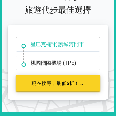
旅遊代步最佳選擇
大霸尖山登山口
星巴克-新竹護城河門市
桃園國際機場 (TPE)
現在搜尋，最低6折！→