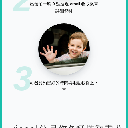
出發前一晚 9 點透過 email 收取乘車
詳細資料
3
司機於約定好的時間與地點載你上下
車