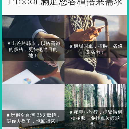
Tripool 滿足您各種搭乘需求
＃出差跨縣市，以搭高鐵
＃機場叫車，省時、省錢
的價格，更快抵達目的
又省力！
地！
＃秘境小旅行，抓緊時機
＃玩遍全台灣 368 鄉鎮，
搶拍照，免找車位輕鬆
讓你去得了，也回得來！
到！