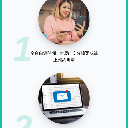
1
全台自選時間、地點，3 分鐘完成線
上預約叫車
2