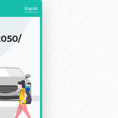
English
050/