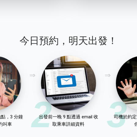
今日預約，明天出發！
2
3
點，3 分鐘
出發前一晚 9 點透過 email 收
司機於約定
約叫車
取乘車詳細資料