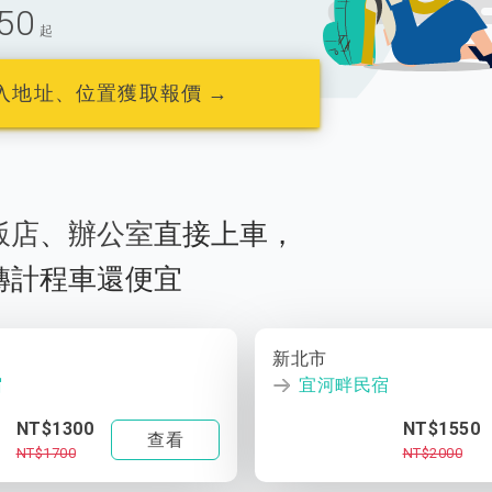
50
起
入地址、位置獲取報價 →
飯店
、
辦公室
直接上車，
轉計程車還便宜
新北市
宿
宜河畔民宿
NT$1300
NT$1550
查看
NT$1700
NT$2000