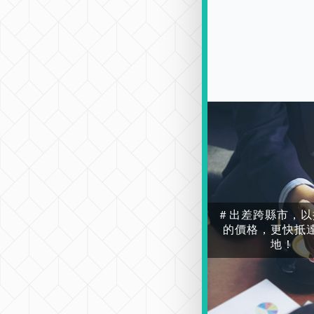
＃出差跨縣市，以
的價格，更快抵
地！