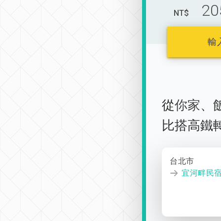
20
NT$
輸
從
你家
、
比搭高鐵
台北市
宜河畔民