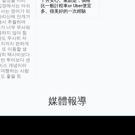
 일정을 미리
十分安心。重點是，價格
입장에서는 아쉬
比一般計程車or Uber便宜
사는 영어가 되
多。很美好的一次經驗
아리산에 안개가
해서 추월하며
가 너무 무서워
통하지 않아 힘
래도 무사히 저
적지까지 편하게
 또 이용할 생
실히 택시비보다
반 투어보다 샌
서비스 개념이라
유여행하는 사람
도 좋을 듯.
媒體報導