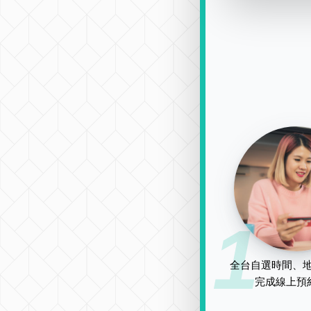
1
全台自選時間、地
完成線上預