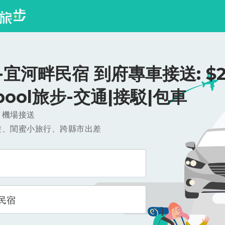
宜河畔民宿 到府專車接送: $2
ipool旅步-交通|接駁|包車
，機場接送
遊、閨蜜小旅行、跨縣市出差
民宿