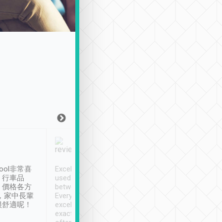
Joy Marsh
Benny Lau
1月12日
1 個月前
ool非常喜
Excellent service. We have
清境入住1晚, 由
、行車品
used Tripool to travel
清境, 都是乘坐由 Tri
、價格各方
between cities in Taiwan.
安排的車子, 接送都
，家中長輩
Every driver has been
去程司機早10分鐘到
很舒適呢！
excellent and arrives
程時遇上道路阻塞, 
exactly on time. As there is
鐘到達(可以接受),