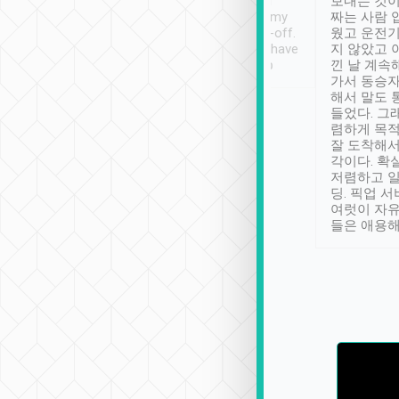
ther places of
booking to confirm if I
보내는 것이
t not known to
have safely arrived at my
짜는 사람 
 so definitely more
destination after drop-off.
웠고 운전기
se” feels). Really
Definitely something I have
지 않았고 
t. No delay in
not seen elsewhere 👍
낀 날 계속
and had a lovely
가서 동승자
up to lavender
해서 말도 
 Thank you tripool!
들었다. 그
렴하게 목
잘 도착해서
각이다. 확
저렴하고 일
딩. 픽업 
여럿이 자
들은 애용해