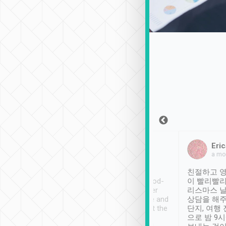
Sean Lee
Jack Ng
Eric
2018年12月30日
1個月前
a mo
ooking to Lavender
Tripool provides great
친절하고 영
- taichung.
service, vehicles in good-
이 빨리빨리
nous area with
condition and the driver
리스마스 
ny public transport.
service was awesome and
상담을 해주
er was so helpful
thoughtful. Driver went the
단지, 여행
ty ( telling us
extra mile on my last
으로 밤 9