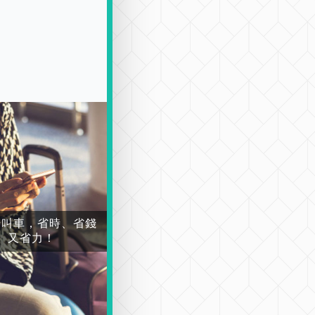
場叫車，省時、省錢
又省力！