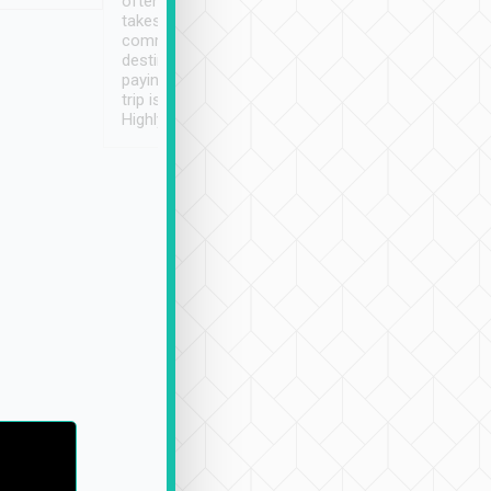
often limited English it
潔, 沒有煙味, 車
takes the difficulty out of
定
communicating the
destination details and
paying online prior to the
trip is very convenient.
Highly recommended