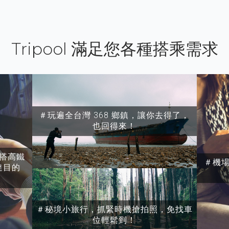
Tripool 滿足您各種搭乘需求
＃玩遍全台灣 368 鄉鎮，讓你去得了，
也回得來！
搭高鐵
＃機
達目的
＃秘境小旅行，抓緊時機搶拍照，免找車
位輕鬆到！