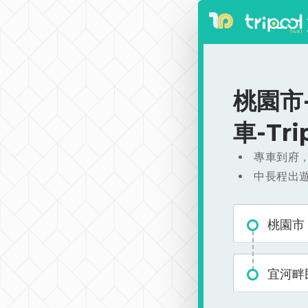
桃園市-
車-Tr
專車到府
中長程出
桃園市
宜河畔