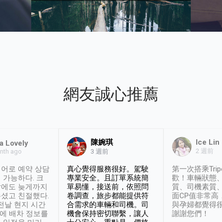
網友誠心推薦
陳婉琪
Ice Lin
a Lovely
2 週前
nth ago
3 週前
어로 예약 상담
真心覺得服務很好。駕駛
第一次搭乘Trip
 가능하다. 크
專業安全。且訂單系統簡
歡！車輛狀態
날에도 늦게까지
單易懂，接送前，依照問
質、司機素質
셨고 친절했다.
卷調查，旅步都能提供符
面CP值非常高
 전날 현지 시간
合需求的車輛和司機。司
與孕婦都覺得
시에 배차 정보를
機會保持密切聯繫，讓人
謝謝您們！