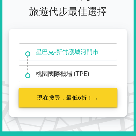
旅遊代步最佳選擇
大霸尖山登山口
星巴克-新竹護城河門市
桃園國際機場 (TPE)
現在搜尋，最低6折！→