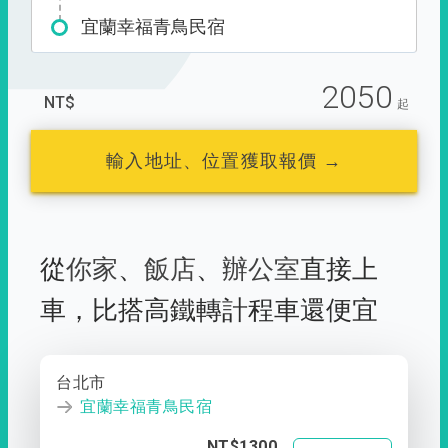
宜蘭幸福青鳥民宿
2050
NT$
起
輸入地址、位置獲取報價 →
從
你家
、
飯店
、
辦公室
直接上
車，
比搭高鐵轉計程車還便宜
台北市
宜蘭幸福青鳥民宿
NT$1300