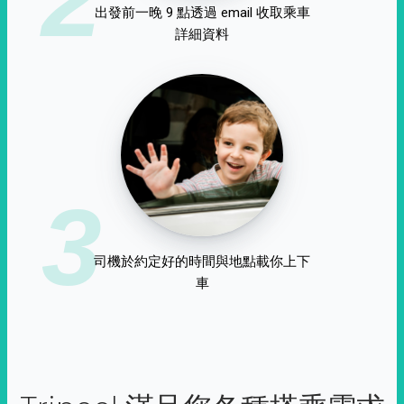
出發前一晚 9 點透過 email 收取乘車
詳細資料
3
司機於約定好的時間與地點載你上下
車