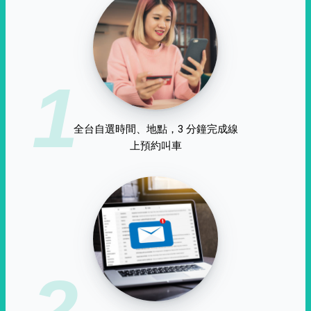
1
全台自選時間、地點，3 分鐘完成線
上預約叫車
2