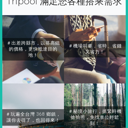
Tripool 滿足您各種搭乘需求
＃出差跨縣市，以搭高鐵
＃機場叫車，省時、省錢
的價格，更快抵達目的
又省力！
地！
＃秘境小旅行，抓緊時機
＃玩遍全台灣 368 鄉鎮，
搶拍照，免找車位輕鬆
讓你去得了，也回得來！
到！