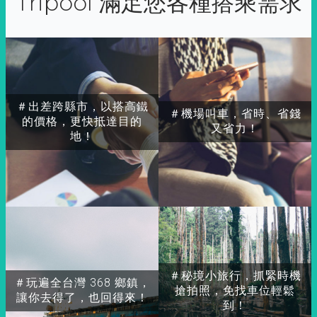
Tripool 滿足您各種搭乘需求
＃出差跨縣市，以搭高鐵
＃機場叫車，省時、省錢
的價格，更快抵達目的
又省力！
地！
＃秘境小旅行，抓緊時機
＃玩遍全台灣 368 鄉鎮，
搶拍照，免找車位輕鬆
讓你去得了，也回得來！
到！