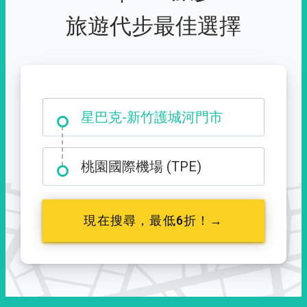
旅遊代步最佳選擇
大霸尖山登山口
星巴克-新竹護城河門市
桃園國際機場 (TPE)
現在搜尋，最低6折！→