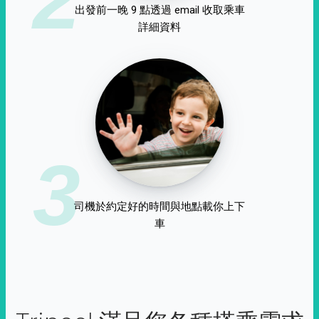
出發前一晚 9 點透過 email 收取乘車
詳細資料
3
司機於約定好的時間與地點載你上下
車