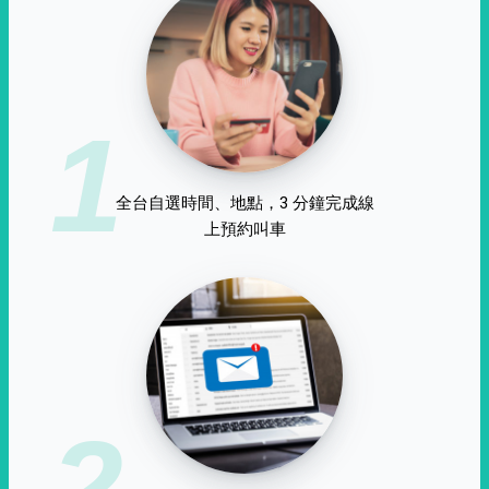
1
全台自選時間、地點，3 分鐘完成線
上預約叫車
2