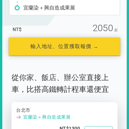
宜蘭染＋興自造成果展
2050
NT$
起
輸入地址、位置獲取報價 →
從
你家
、
飯店
、
辦公室
直接上
車，
比搭高鐵轉計程車還便宜
台北市
宜蘭染＋興自造成果展
NT$1300