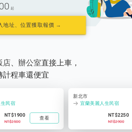
00
起
入地址、位置獲取報價 →
飯店
、
辦公室
直接上車，
轉計程車還便宜
新北市
人生民宿
宜蘭美麗人生民宿
NT$1900
NT$2250
查看
NT$2500
NT$2900