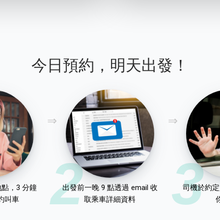
今日預約，明天出發！
2
3
點，3 分鐘
出發前一晚 9 點透過 email 收
司機於約定
約叫車
取乘車詳細資料