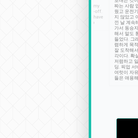
ther places of
booking to confirm if I
보내는 것이
t not known to
have safely arrived at my
짜는 사람 
 so definitely more
destination after drop-off.
웠고 운전기
se” feels). Really
Definitely something I have
지 않았고 
t. No delay in
not seen elsewhere 👍
낀 날 계속
and had a lovely
가서 동승자
up to lavender
해서 말도 
 Thank you tripool!
들었다. 그
렴하게 목
잘 도착해서
각이다. 확
저렴하고 일
딩. 픽업 
여럿이 자
들은 애용해