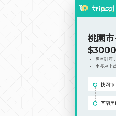
桃園市
$300
專車到府
中長程出
桃園市
宜蘭美