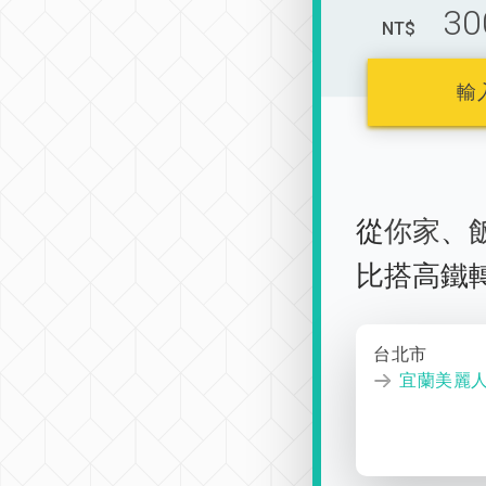
30
NT$
輸
從
你家
、
比搭高鐵
台北市
宜蘭美麗