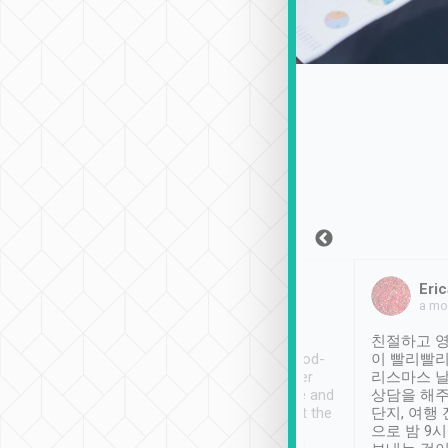
Sean Lee
Jack Ng
Eric
2018年12月30日
1個月前
a mo
ooking to Lavender
Tripool provides great
친절하고 영
- taichung.
service, vehicles in good-
이 빨리빨리
nous area with
condition and the driver
리스마스 
ny public transport.
service was awesome and
상담을 해주
er was so helpful
thoughtful. Driver went the
단지, 여행
ty ( telling us
extra mile on my last
으로 밤 9