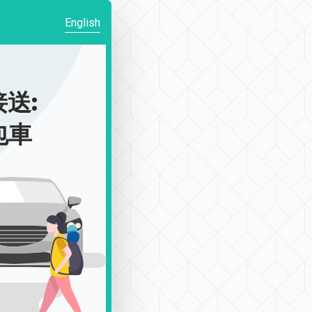
English
送:
包車