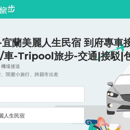
-宜蘭美麗人生民宿 到府專車接
0/車-Tripool旅步-交通|接駁|
，機場接送
遊、閨蜜小旅行、跨縣市出差
麗人生民宿