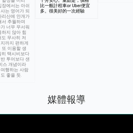
 일정을 미리
十分安心。重點是，價格
입장에서는 아쉬
比一般計程車or Uber便宜
사는 영어가 되
多。很美好的一次經驗
아리산에 안개가
해서 추월하며
가 너무 무서워
통하지 않아 힘
래도 무사히 저
적지까지 편하게
 또 이용할 생
실히 택시비보다
반 투어보다 샌
서비스 개념이라
유여행하는 사람
도 좋을 듯.
媒體報導