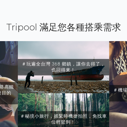
Tripool 滿足您各種搭乘需求
＃玩遍全台灣 368 鄉鎮，讓你去得了，
也回得來！
搭高鐵
＃機
達目的
＃秘境小旅行，抓緊時機搶拍照，免找車
位輕鬆到！