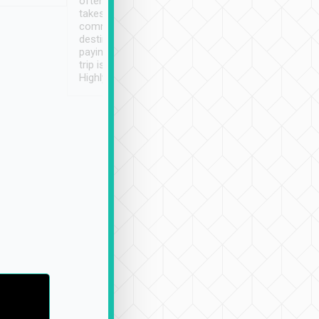
often limited English it
潔, 沒有煙味, 車
takes the difficulty out of
定
communicating the
destination details and
paying online prior to the
trip is very convenient.
Highly recommended