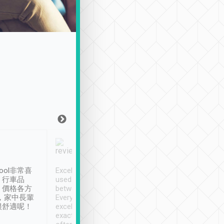
Joy Marsh
Benny Lau
1月12日
1 個月前
ool非常喜
Excellent service. We have
清境入住1晚, 由
、行車品
used Tripool to travel
清境, 都是乘坐由 Tri
、價格各方
between cities in Taiwan.
安排的車子, 接送都
，家中長輩
Every driver has been
去程司機早10分鐘到
很舒適呢！
excellent and arrives
程時遇上道路阻塞, 
exactly on time. As there is
鐘到達(可以接受),