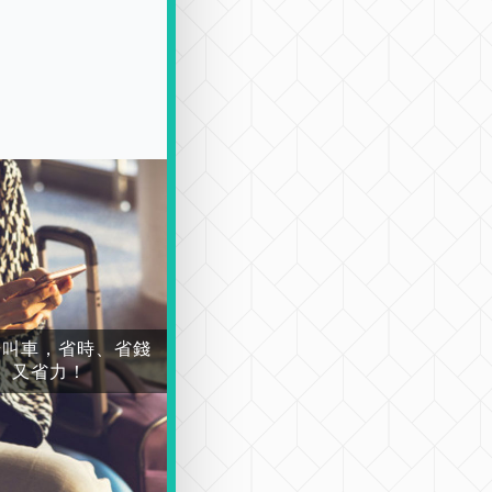
場叫車，省時、省錢
又省力！