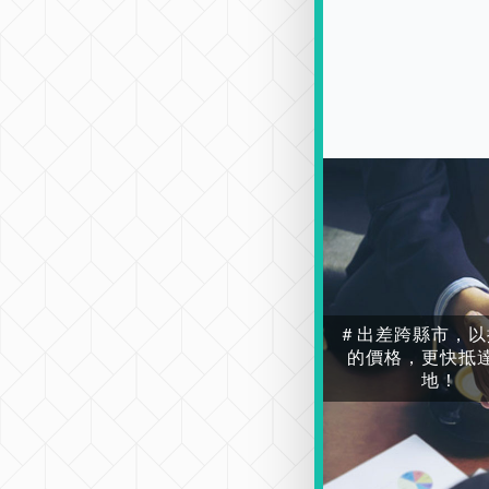
＃出差跨縣市，以
的價格，更快抵
地！