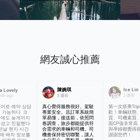
網友誠心推薦
陳婉琪
Ice Lin
a Lovely
2 週前
nth ago
3 週前
어로 예약 상담
真心覺得服務很好。駕駛
第一次搭乘Trip
 가능하다. 크
專業安全。且訂單系統簡
歡！車輛狀態
날에도 늦게까지
單易懂，接送前，依照問
質、司機素質
셨고 친절했다.
卷調查，旅步都能提供符
面CP值非常高
 전날 현지 시간
合需求的車輛和司機。司
與孕婦都覺得
시에 배차 정보를
機會保持密切聯繫，讓人
謝謝您們！