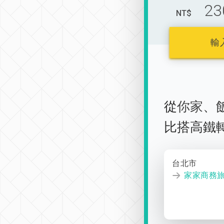
23
NT$
輸
從
你家
、
比搭高鐵
台北市
家家商務