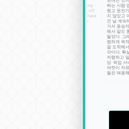
ther places of
booking to confirm if I
보내는 것이
t not known to
have safely arrived at my
짜는 사람 
 so definitely more
destination after drop-off.
웠고 운전기
se” feels). Really
Definitely something I have
지 않았고 
t. No delay in
not seen elsewhere 👍
낀 날 계속
and had a lovely
가서 동승자
up to lavender
해서 말도 
 Thank you tripool!
들었다. 그
렴하게 목
잘 도착해서
각이다. 확
저렴하고 일
딩. 픽업 
여럿이 자
들은 애용해