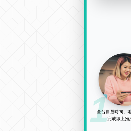
1
全台自選時間、地
完成線上預