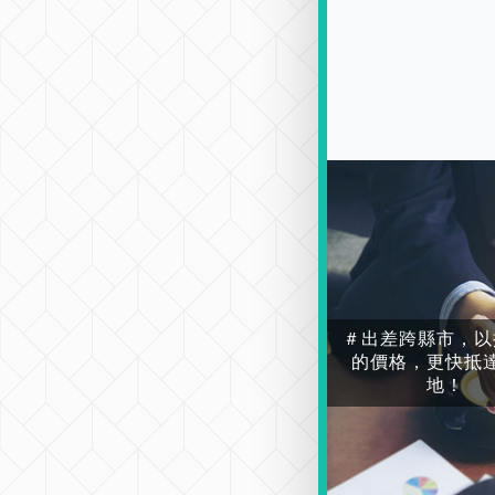
＃出差跨縣市，以
的價格，更快抵
地！