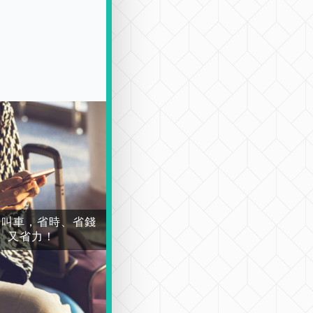
場叫車，省時、省錢
又省力！