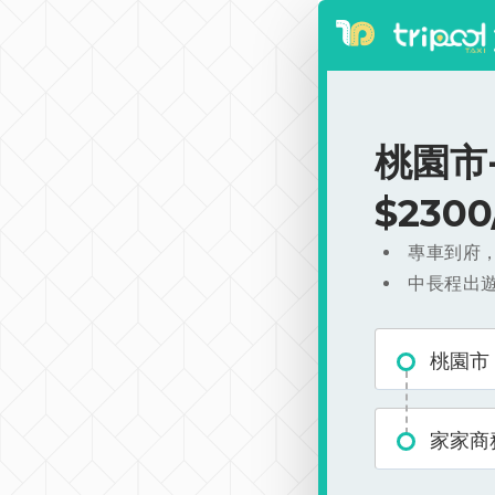
桃園市
$230
專車到府
中長程出
桃園市
家家商