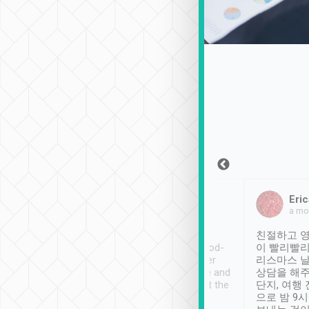
Sean Lee
Jack Ng
Eric
2018年12月30日
1個月前
a mo
ooking to Lavender
Tripool provides great
친절하고 영
- taichung.
service, vehicles in good-
이 빨리빨리
nous area with
condition and the driver
리스마스 
ny public transport.
service was awesome and
상담을 해주
er was so helpful
thoughtful. Driver went the
단지, 여행
ty ( telling us
extra mile on my last
으로 밤 9