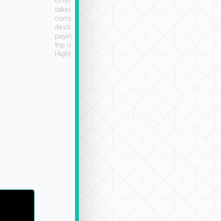
often limited English it
潔, 沒有煙味, 車
takes the difficulty out of
定
communicating the
destination details and
paying online prior to the
trip is very convenient.
Highly recommended