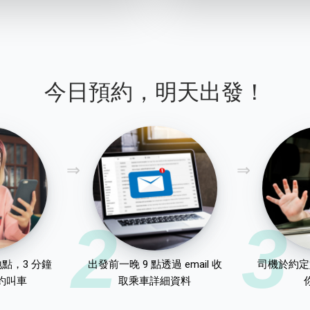
今日預約，明天出發！
2
3
點，3 分鐘
出發前一晚 9 點透過 email 收
司機於約定
約叫車
取乘車詳細資料