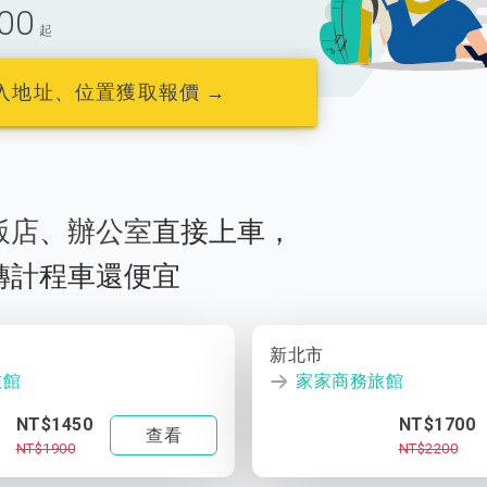
00
起
入地址、位置獲取報價 →
飯店
、
辦公室
直接上車，
轉計程車還便宜
新北市
旅館
家家商務旅館
NT$1450
NT$1700
查看
NT$1900
NT$2200