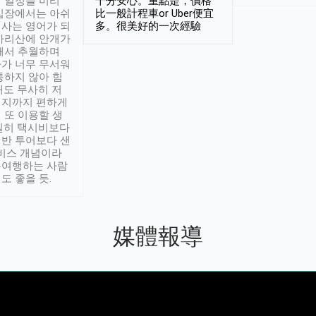
 일정을 미리
十分安心。重點是，價格
입장에서는 아쉬
比一般計程車or Uber便宜
사는 영어가 되
多。很美好的一次經驗
아리산에 안개가
해서 추월하며
가 너무 무서워
통하지 않아 힘
래도 무사히 저
적지까지 편하게
 또 이용할 생
실히 택시비보다
반 투어보다 샌
서비스 개념이라
유여행하는 사람
도 좋을 듯.
媒體報導