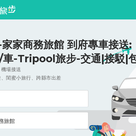
-家家商務旅館 到府專車接送:
0/車-Tripool旅步-交通|接駁|
，機場接送
遊、閨蜜小旅行、跨縣市出差
務旅館