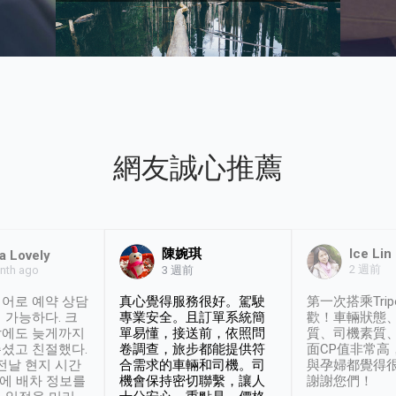
網友誠心推薦
陳婉琪
Ice Lin
a Lovely
2 週前
nth ago
3 週前
어로 예약 상담
真心覺得服務很好。駕駛
第一次搭乘Trip
 가능하다. 크
專業安全。且訂單系統簡
歡！車輛狀態
날에도 늦게까지
單易懂，接送前，依照問
質、司機素質
셨고 친절했다.
卷調查，旅步都能提供符
面CP值非常高
 전날 현지 시간
合需求的車輛和司機。司
與孕婦都覺得
시에 배차 정보를
機會保持密切聯繫，讓人
謝謝您們！