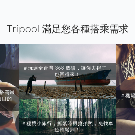
Tripool 滿足您各種搭乘需求
＃玩遍全台灣 368 鄉鎮，讓你去得了，
也回得來！
搭高鐵
＃機
達目的
＃秘境小旅行，抓緊時機搶拍照，免找車
位輕鬆到！