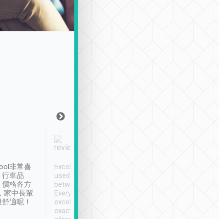
Joy Marsh
Benny Lau
1月12日
1 個月前
ool非常喜
Excellent service. We have
清境入住1晚, 由
、行車品
used Tripool to travel
清境, 都是乘坐由 Tri
、價格各方
between cities in Taiwan.
安排的車子, 接送都
，家中長輩
Every driver has been
去程司機早10分鐘到
很舒適呢！
excellent and arrives
程時遇上道路阻塞, 
exactly on time. As there is
鐘到達(可以接受),