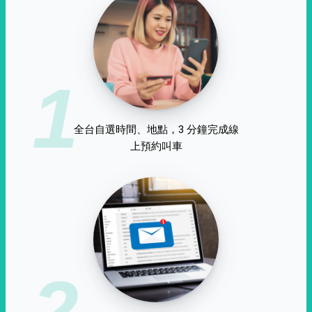
1
全台自選時間、地點，3 分鐘完成線
上預約叫車
2