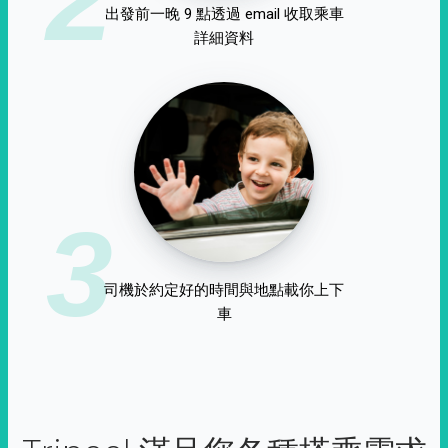
出發前一晚 9 點透過 email 收取乘車
詳細資料
3
司機於約定好的時間與地點載你上下
車