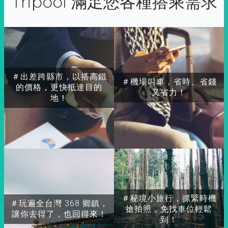
Tripool 滿足您各種搭乘需求
＃出差跨縣市，以搭高鐵
＃機場叫車，省時、省錢
的價格，更快抵達目的
又省力！
地！
＃秘境小旅行，抓緊時機
＃玩遍全台灣 368 鄉鎮，
搶拍照，免找車位輕鬆
讓你去得了，也回得來！
到！