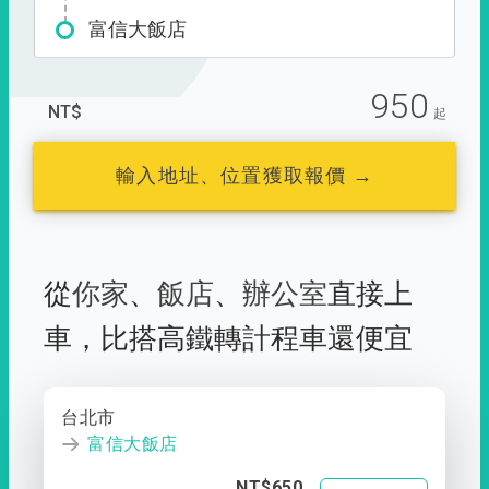
富信大飯店
950
NT$
起
輸入地址、位置獲取報價 →
從
你家
、
飯店
、
辦公室
直接上
車，
比搭高鐵轉計程車還便宜
台北市
富信大飯店
NT$650