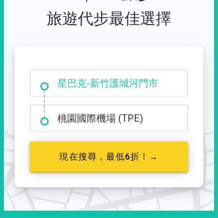
旅遊代步最佳選擇
大霸尖山登山口
星巴克-新竹護城河門市
桃園國際機場 (TPE)
現在搜尋，最低6折！→