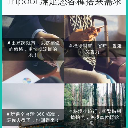
Tripool 滿足您各種搭乘需求
＃出差跨縣市，以搭高鐵
＃機場叫車，省時、省錢
的價格，更快抵達目的
又省力！
地！
＃秘境小旅行，抓緊時機
＃玩遍全台灣 368 鄉鎮，
搶拍照，免找車位輕鬆
讓你去得了，也回得來！
到！