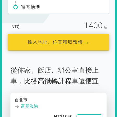
富基漁港
1400
NT$
起
輸入地址、位置獲取報價 →
從
你家
、
飯店
、
辦公室
直接上
車，
比搭高鐵轉計程車還便宜
台北市
富基漁港
NT$1050