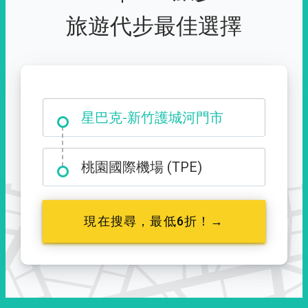
旅遊代步最佳選擇
大霸尖山登山口
星巴克-新竹護城河門市
桃園國際機場 (TPE)
現在搜尋，最低6折！→