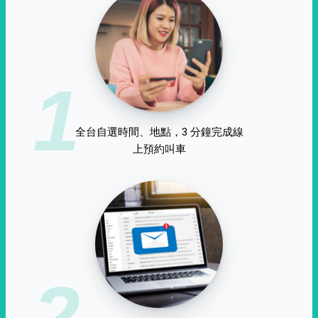
1
全台自選時間、地點，3 分鐘完成線
上預約叫車
2