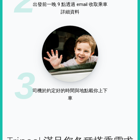
出發前一晚 9 點透過 email 收取乘車
詳細資料
3
司機於約定好的時間與地點載你上下
車