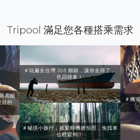
Tripool 滿足您各種搭乘需求
＃玩遍全台灣 368 鄉鎮，讓你去得了，
也回得來！
搭高鐵
＃機
達目的
＃秘境小旅行，抓緊時機搶拍照，免找車
位輕鬆到！