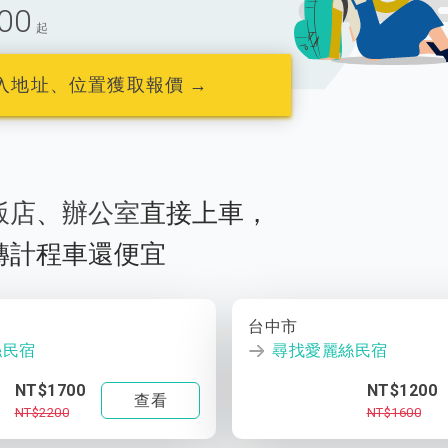
00
起
入地址、位置獲取報價 →
飯店
、
辦公室
直接上車，
轉計程車還便宜
台中市
絲民宿
尋找愛麗絲民宿
NT$1700
NT$1200
查看
NT$2200
NT$1600