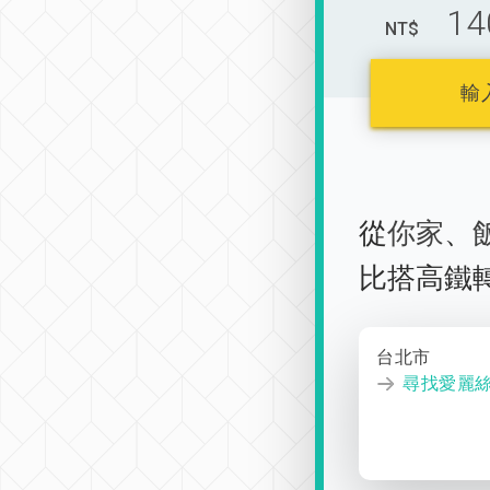
14
NT$
輸
從
你家
、
比搭高鐵
台北市
尋找愛麗