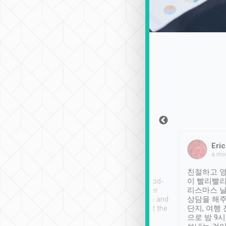
Sean Lee
Jack Ng
Eric
2018年12月30日
1個月前
a mo
ooking to Lavender
Tripool provides great
친절하고 영
- taichung.
service, vehicles in good-
이 빨리빨리
nous area with
condition and the driver
리스마스 
ny public transport.
service was awesome and
상담을 해주
er was so helpful
thoughtful. Driver went the
단지, 여행
ty ( telling us
extra mile on my last
으로 밤 9