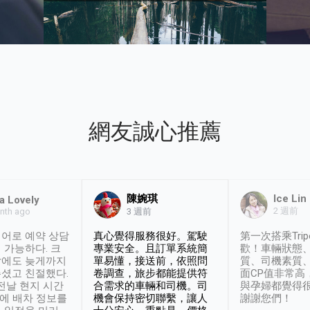
網友誠心推薦
陳婉琪
Ice Lin
a Lovely
2 週前
nth ago
3 週前
어로 예약 상담
真心覺得服務很好。駕駛
第一次搭乘Trip
 가능하다. 크
專業安全。且訂單系統簡
歡！車輛狀態
날에도 늦게까지
單易懂，接送前，依照問
質、司機素質
셨고 친절했다.
卷調查，旅步都能提供符
面CP值非常高
 전날 현지 시간
合需求的車輛和司機。司
與孕婦都覺得
시에 배차 정보를
機會保持密切聯繫，讓人
謝謝您們！