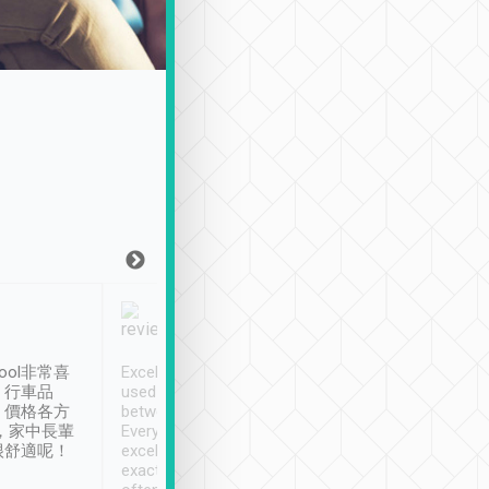
Joy Marsh
Benny Lau
1月12日
1 個月前
ool非常喜
Excellent service. We have
清境入住1晚, 由
、行車品
used Tripool to travel
清境, 都是乘坐由 Tri
、價格各方
between cities in Taiwan.
安排的車子, 接送都
，家中長輩
Every driver has been
去程司機早10分鐘到
很舒適呢！
excellent and arrives
程時遇上道路阻塞, 
exactly on time. As there is
鐘到達(可以接受),