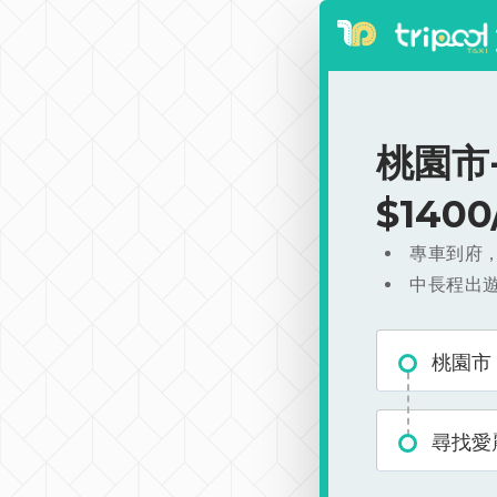
桃園市
$140
專車到府
中長程出
桃園市
尋找愛