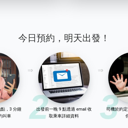
今日預約，明天出發！
2
3
點，3 分鐘
出發前一晚 9 點透過 email 收
司機於約定
約叫車
取乘車詳細資料