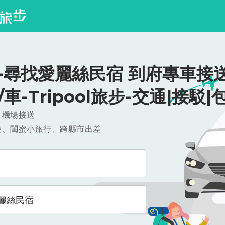
-尋找愛麗絲民宿 到府專車接送
0/車-Tripool旅步-交通|接駁|
，機場接送
遊、閨蜜小旅行、跨縣市出差
麗絲民宿