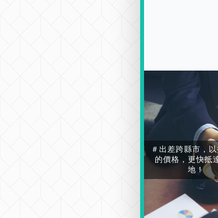
＃出差跨縣市，以
的價格，更快抵
地！