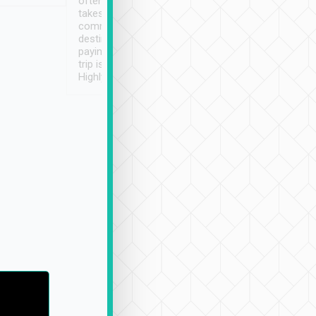
often limited English it
潔, 沒有煙味, 車
takes the difficulty out of
定
communicating the
destination details and
paying online prior to the
trip is very convenient.
Highly recommended