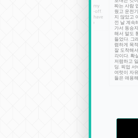
ther places of
booking to confirm if I
보내는 것이
t not known to
have safely arrived at my
짜는 사람 
 so definitely more
destination after drop-off.
웠고 운전기
se” feels). Really
Definitely something I have
지 않았고 
t. No delay in
not seen elsewhere 👍
낀 날 계속
and had a lovely
가서 동승자
up to lavender
해서 말도 
 Thank you tripool!
들었다. 그
렴하게 목
잘 도착해서
각이다. 확
저렴하고 일
딩. 픽업 
여럿이 자
들은 애용해