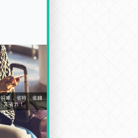
場叫車，省時、省錢
又省力！