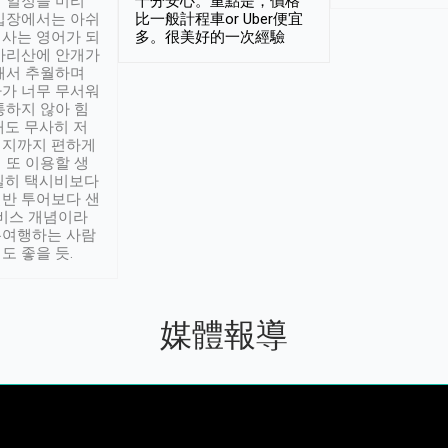
 일정을 미리
十分安心。重點是，價格
입장에서는 아쉬
比一般計程車or Uber便宜
사는 영어가 되
多。很美好的一次經驗
아리산에 안개가
해서 추월하며
가 너무 무서워
통하지 않아 힘
래도 무사히 저
적지까지 편하게
 또 이용할 생
실히 택시비보다
반 투어보다 샌
서비스 개념이라
유여행하는 사람
도 좋을 듯.
媒體報導