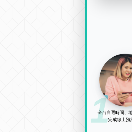
1
全台自選時間、地
完成線上預