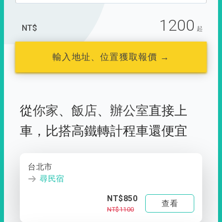
1200
NT$
起
輸入地址、位置獲取報價 →
從
你家
、
飯店
、
辦公室
直接上
車，
比搭高鐵轉計程車還便宜
台北市
尋民宿
NT$850
查看
NT$1100