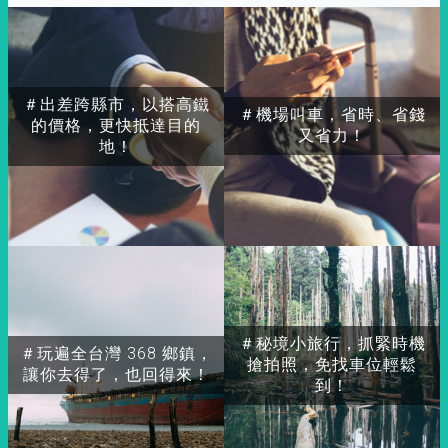
＃出差跨縣市，以搭高鐵
＃機場叫車，省時、省錢
的價格，更快抵達目的
又省力！
地！
＃秘境小旅行，抓緊時機
＃玩遍全台灣 368 鄉鎮，
搶拍照，免找車位輕鬆
讓你去得了，也回得來！
到！