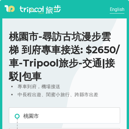
English
桃園市-尋訪古坑漫步雲
梯 到府專車接送: $2650/
車-Tripool旅步-交通|接
駁|包車
專車到府，機場接送
中長程出遊、閨蜜小旅行、跨縣市出差
桃園市