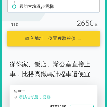
尋訪古坑漫步雲梯
2650
NT$
起
輸入地址、位置獲取報價 →
從
你家
、
飯店
、
辦公室
直接上
車，
比搭高鐵轉計程車還便宜
台中市
尋訪古坑漫步雲梯
NT$1450