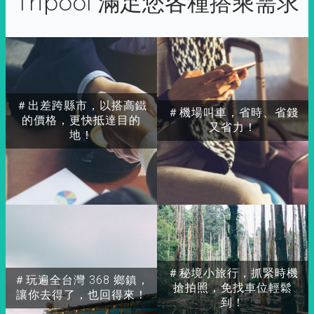
Tripool 滿足您各種搭乘需求
＃出差跨縣市，以搭高鐵
＃機場叫車，省時、省錢
的價格，更快抵達目的
又省力！
地！
＃秘境小旅行，抓緊時機
＃玩遍全台灣 368 鄉鎮，
搶拍照，免找車位輕鬆
讓你去得了，也回得來！
到！