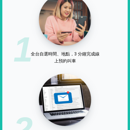
1
全台自選時間、地點，3 分鐘完成線
上預約叫車
2