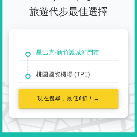
旅遊代步最佳選擇
大霸尖山登山口
星巴克-新竹護城河門市
桃園國際機場 (TPE)
現在搜尋，最低6折！→