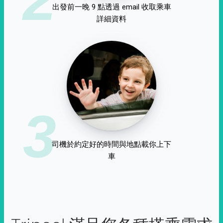
出發前一晚 9 點透過 email 收取乘車
詳細資料
3
司機於約定好的時間與地點載你上下
車