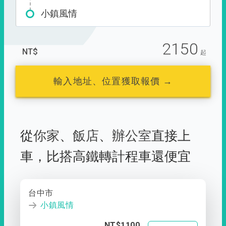
小鎮風情
2150
NT$
起
輸入地址、位置獲取報價 →
從
你家
、
飯店
、
辦公室
直接上
車，
比搭高鐵轉計程車還便宜
台中市
小鎮風情
NT$1100