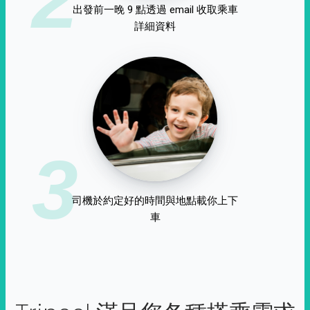
出發前一晚 9 點透過 email 收取乘車
詳細資料
3
司機於約定好的時間與地點載你上下
車