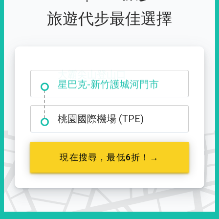
旅遊代步最佳選擇
大霸尖山登山口
桃園國際機場 (TPE)
現在搜尋，最低6折！→