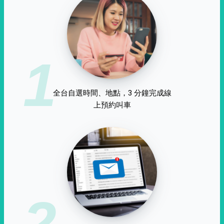
1
全台自選時間、地點，3 分鐘完成線
上預約叫車
2