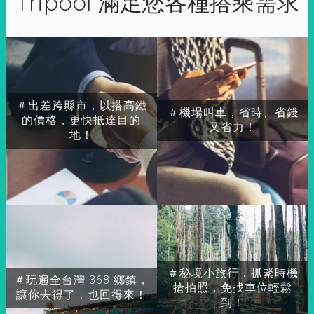
Tripool 滿足您各種搭乘需求
＃出差跨縣市，以搭高鐵
＃機場叫車，省時、省錢
的價格，更快抵達目的
又省力！
地！
＃秘境小旅行，抓緊時機
＃玩遍全台灣 368 鄉鎮，
搶拍照，免找車位輕鬆
讓你去得了，也回得來！
到！