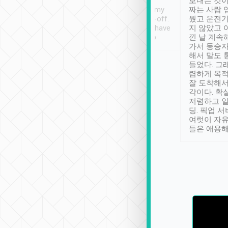
ther places of
booking to confirm if I
보내는 것이
t not known to
have safely arrived at my
짜는 사람 
 so definitely more
destination after drop-off.
웠고 운전기
se” feels). Really
Definitely something I have
지 않았고 
t. No delay in
not seen elsewhere 👍
낀 날 계속
and had a lovely
가서 동승자
up to lavender
해서 말도 
 Thank you tripool!
들었다. 그
렴하게 목
잘 도착해서
각이다. 확
저렴하고 일
딩. 픽업 
여럿이 자
들은 애용해