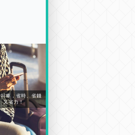
場叫車，省時、省錢
又省力！