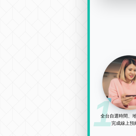
1
全台自選時間、地
完成線上預