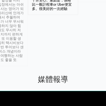
 일정을 미리
十分安心。重點是，價格
입장에서는 아쉬
比一般計程車or Uber便宜
사는 영어가 되
多。很美好的一次經驗
아리산에 안개가
해서 추월하며
가 너무 무서워
통하지 않아 힘
래도 무사히 저
적지까지 편하게
 또 이용할 생
실히 택시비보다
반 투어보다 샌
서비스 개념이라
유여행하는 사람
도 좋을 듯.
媒體報導