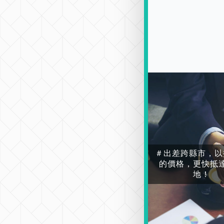
＃出差跨縣市，以
的價格，更快抵
地！