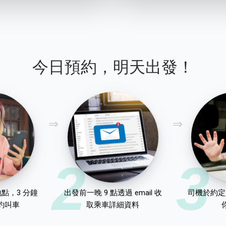
今日預約，明天出發！
2
3
點，3 分鐘
出發前一晚 9 點透過 email 收
司機於約定
約叫車
取乘車詳細資料