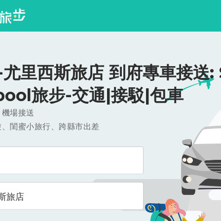
尤里西斯旅店 到府專車接送: $
ipool旅步-交通|接駁|包車
，機場接送
遊、閨蜜小旅行、跨縣市出差
斯旅店