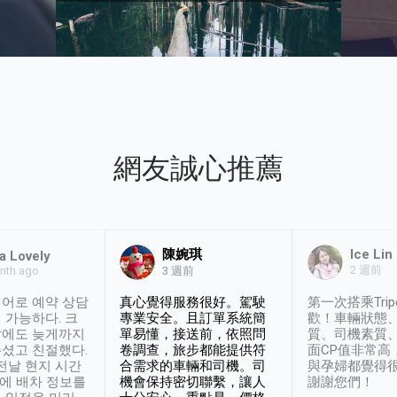
網友誠心推薦
陳婉琪
Ice Lin
a Lovely
2 週前
nth ago
3 週前
어로 예약 상담
真心覺得服務很好。駕駛
第一次搭乘Trip
 가능하다. 크
專業安全。且訂單系統簡
歡！車輛狀態
날에도 늦게까지
單易懂，接送前，依照問
質、司機素質
셨고 친절했다.
卷調查，旅步都能提供符
面CP值非常高
 전날 현지 시간
合需求的車輛和司機。司
與孕婦都覺得
시에 배차 정보를
機會保持密切聯繫，讓人
謝謝您們！