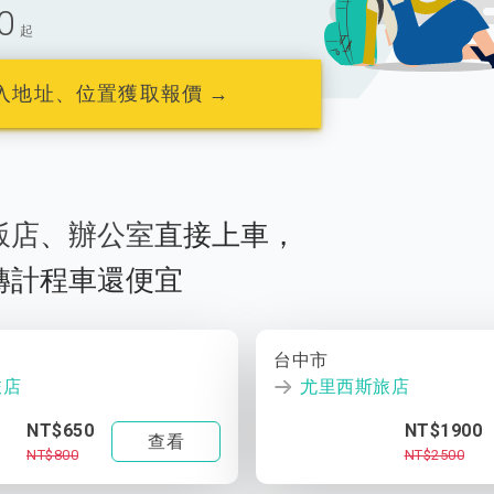
0
起
入地址、位置獲取報價 →
飯店
、
辦公室
直接上車，
轉計程車還便宜
台中市
旅店
尤里西斯旅店
NT$650
NT$1900
查看
NT$800
NT$2500