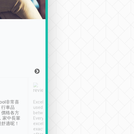
Joy Marsh
Benny Lau
1月12日
1 個月前
ool非常喜
Excellent service. We have
清境入住1晚, 由
、行車品
used Tripool to travel
清境, 都是乘坐由 Tri
、價格各方
between cities in Taiwan.
安排的車子, 接送都
，家中長輩
Every driver has been
去程司機早10分鐘到
很舒適呢！
excellent and arrives
程時遇上道路阻塞, 
exactly on time. As there is
鐘到達(可以接受),