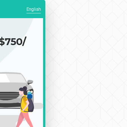
English
750/