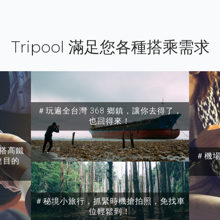
Tripool 滿足您各種搭乘需求
＃玩遍全台灣 368 鄉鎮，讓你去得了，
也回得來！
搭高鐵
＃機
達目的
＃秘境小旅行，抓緊時機搶拍照，免找車
位輕鬆到！