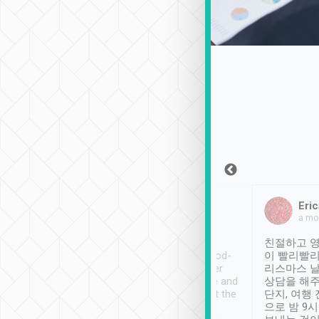
Sean Lee
Jack Ng
Eric
2018年12月30日
1個月前
a mo
ooking to Lavender
Tripool provides great
친절하고 영
- taichung.
service, vehicles in good-
이 빨리빨리
nous area with
condition and the driver
리스마스 
ny public transport.
service was awesome and
상담을 해주
er was so helpful
thoughtful. Driver went the
단지, 여행
ty ( telling us
extra mile on my last
으로 밤 9