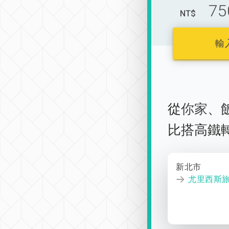
75
NT$
輸
從
你家
、
比搭高鐵
新北市
尤里西斯