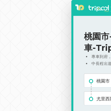
桃園市-
車-Tr
專車到府
中長程出
桃園市
尤里西