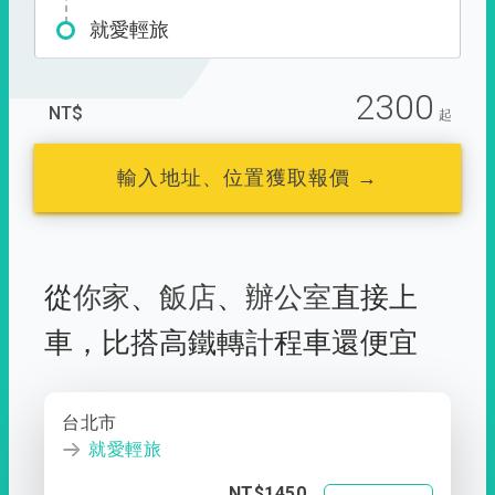
就愛輕旅
2300
NT$
起
輸入地址、位置獲取報價 →
從
你家
、
飯店
、
辦公室
直接上
車，
比搭高鐵轉計程車還便宜
台北市
就愛輕旅
NT$1450