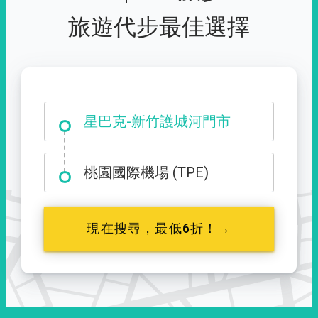
旅遊代步最佳選擇
大霸尖山登山口
桃園國際機場 (TPE)
現在搜尋，最低6折！→