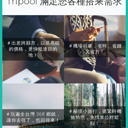
Tripool 滿足您各種搭乘需求
＃出差跨縣市，以搭高鐵
＃機場叫車，省時、省錢
的價格，更快抵達目的
又省力！
地！
＃秘境小旅行，抓緊時機
＃玩遍全台灣 368 鄉鎮，
搶拍照，免找車位輕鬆
讓你去得了，也回得來！
到！