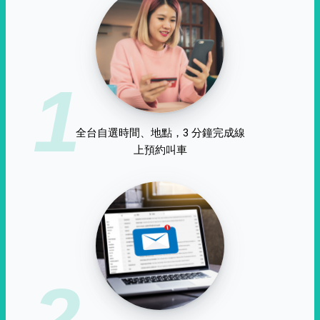
1
全台自選時間、地點，3 分鐘完成線
上預約叫車
2