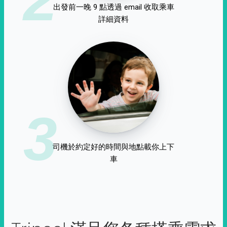
出發前一晚 9 點透過 email 收取乘車
詳細資料
3
司機於約定好的時間與地點載你上下
車