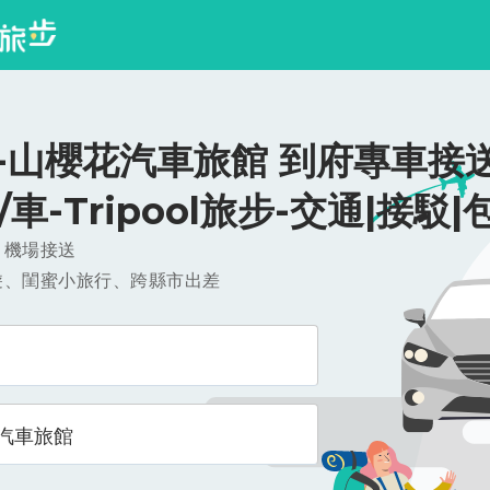
-山櫻花汽車旅館 到府專車接送
0/車-Tripool旅步-交通|接駁|
，機場接送
遊、閨蜜小旅行、跨縣市出差
汽車旅館