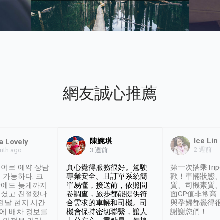
網友誠心推薦
陳婉琪
Ice Lin
a Lovely
2 週前
nth ago
3 週前
어로 예약 상담
真心覺得服務很好。駕駛
第一次搭乘Trip
 가능하다. 크
專業安全。且訂單系統簡
歡！車輛狀態
날에도 늦게까지
單易懂，接送前，依照問
質、司機素質
셨고 친절했다.
卷調查，旅步都能提供符
面CP值非常高
 전날 현지 시간
合需求的車輛和司機。司
與孕婦都覺得
시에 배차 정보를
機會保持密切聯繫，讓人
謝謝您們！