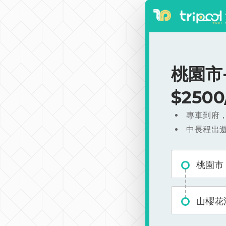
桃園市
$250
專車到府
中長程出
桃園市
山櫻花