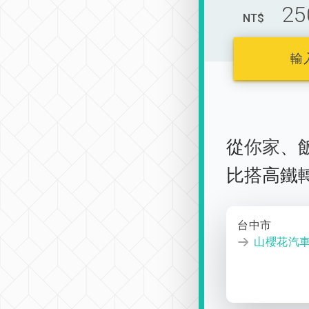
25
NT$
輸
從
你家
、
比搭高鐵
台中市
山櫻花汽