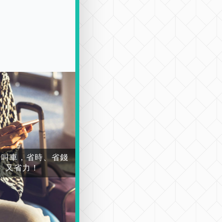
場叫車，省時、省錢
又省力！