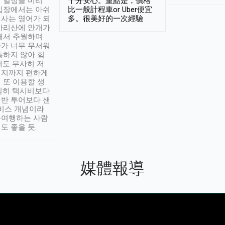
 일정을 미리
十分安心。重點是，價格
입장에서는 아쉬
比一般計程車or Uber便宜
사는 영어가 되
多。很美好的一次經驗
아리산에 안개가
해서 추월하며
가 너무 무서워
통하지 않아 힘
래도 무사히 저
적지까지 편하게
 또 이용할 생
실히 택시비보다
반 투어보다 샌
서비스 개념이라
유여행하는 사람
도 좋을 듯.
媒體報導