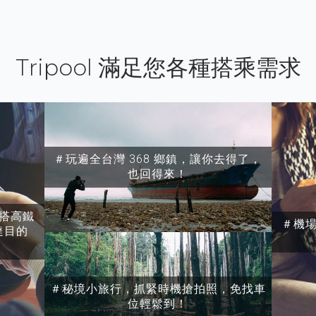
Tripool 滿足您各種搭乘需求
＃玩遍全台灣 368 鄉鎮，讓你去得了，
也回得來！
搭高鐵
＃機
達目的
＃秘境小旅行，抓緊時機搶拍照，免找車
位輕鬆到！