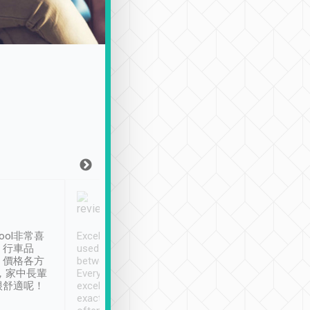
Joy Marsh
Benny Lau
1月12日
1 個月前
ool非常喜
Excellent service. We have
清境入住1晚, 由
、行車品
used Tripool to travel
清境, 都是乘坐由 Tri
、價格各方
between cities in Taiwan.
安排的車子, 接送都
，家中長輩
Every driver has been
去程司機早10分鐘到
很舒適呢！
excellent and arrives
程時遇上道路阻塞, 
exactly on time. As there is
鐘到達(可以接受),