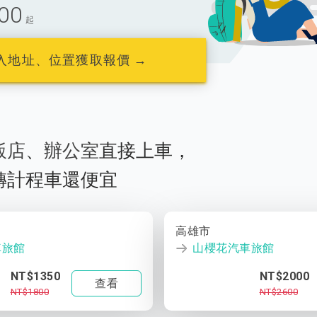
00
起
入地址、位置獲取報價 →
飯店
、
辦公室
直接上車，
轉計程車還便宜
高雄市
車旅館
山櫻花汽車旅館
NT$1350
NT$2000
查看
NT$1800
NT$2600