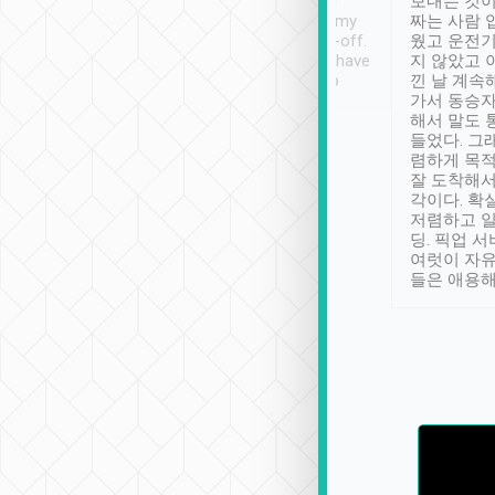
ther places of
booking to confirm if I
보내는 것이
t not known to
have safely arrived at my
짜는 사람 
 so definitely more
destination after drop-off.
웠고 운전기
se” feels). Really
Definitely something I have
지 않았고 
t. No delay in
not seen elsewhere 👍
낀 날 계속
and had a lovely
가서 동승자
up to lavender
해서 말도 
 Thank you tripool!
들었다. 그
렴하게 목
잘 도착해서
각이다. 확
저렴하고 일
딩. 픽업 
여럿이 자
들은 애용해