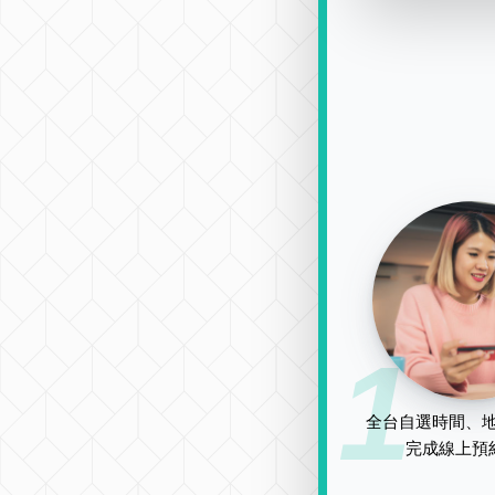
1
全台自選時間、地
完成線上預