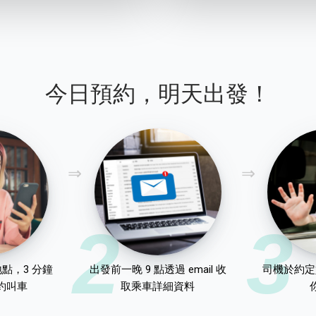
今日預約，明天出發！
2
3
點，3 分鐘
出發前一晚 9 點透過 email 收
司機於約定
約叫車
取乘車詳細資料