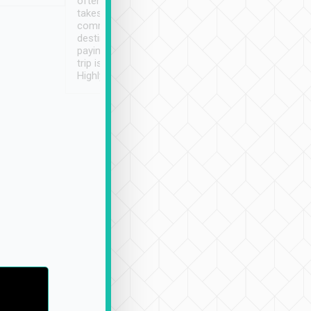
often limited English it
潔, 沒有煙味, 車
takes the difficulty out of
定
communicating the
destination details and
paying online prior to the
trip is very convenient.
Highly recommended