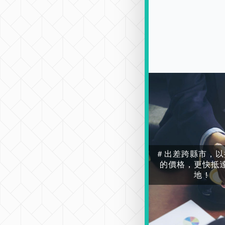
＃出差跨縣市，以
的價格，更快抵
地！