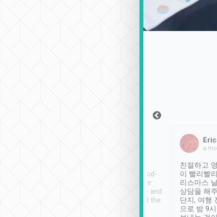
Sean Lee
Jack Ng
Eric
2018年12月30日
1個月前
a mo
ooking to Lavender
Tripool provides great
친절하고 영
- taichung.
service, vehicles in good-
이 빨리빨리
nous area with
condition and the driver
리스마스 
ny public transport.
service was awesome and
상담을 해주
er was so helpful
thoughtful. Driver went the
단지, 여행
ty ( telling us
extra mile on my last
으로 밤 9