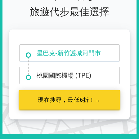
旅遊代步最佳選擇
大霸尖山登山口
星巴克-新竹護城河門市
桃園國際機場 (TPE)
現在搜尋，最低6折！→