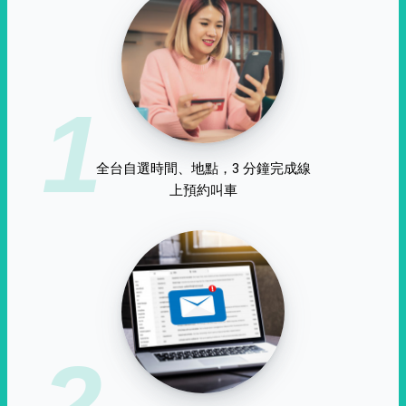
1
全台自選時間、地點，3 分鐘完成線
上預約叫車
2