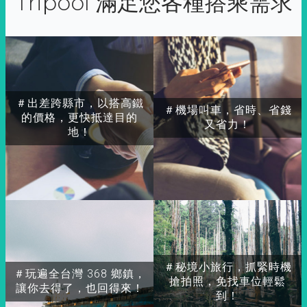
Tripool 滿足您各種搭乘需求
＃出差跨縣市，以搭高鐵
＃機場叫車，省時、省錢
的價格，更快抵達目的
又省力！
地！
＃秘境小旅行，抓緊時機
＃玩遍全台灣 368 鄉鎮，
搶拍照，免找車位輕鬆
讓你去得了，也回得來！
到！