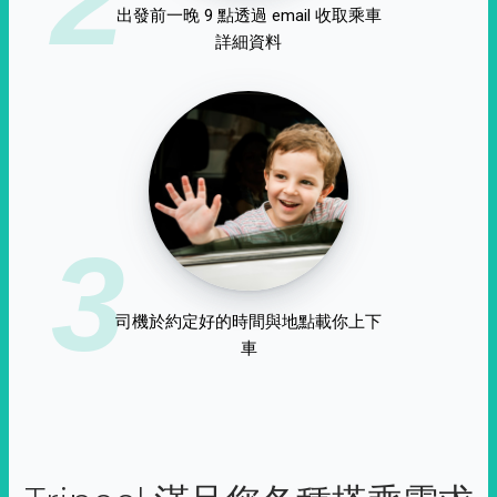
出發前一晚 9 點透過 email 收取乘車
詳細資料
3
司機於約定好的時間與地點載你上下
車