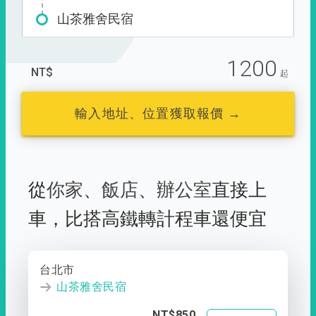
山茶雅舍民宿
1200
NT$
起
輸入地址、位置獲取報價 →
從
你家
、
飯店
、
辦公室
直接上
車，
比搭高鐵轉計程車還便宜
台北市
山茶雅舍民宿
NT$850