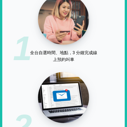
1
全台自選時間、地點，3 分鐘完成線
上預約叫車
2