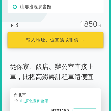
山那邊溫泉會館
1850
NT$
起
輸入地址、位置獲取報價 →
從
你家
、
飯店
、
辦公室
直接上
車，
比搭高鐵轉計程車還便宜
台北市
山那邊溫泉會館
NT$1150