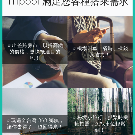
Tripool 滿足您各種搭乘需求
＃出差跨縣市，以搭高鐵
＃機場叫車，省時、省錢
的價格，更快抵達目的
又省力！
地！
＃秘境小旅行，抓緊時機
＃玩遍全台灣 368 鄉鎮，
搶拍照，免找車位輕鬆
讓你去得了，也回得來！
到！