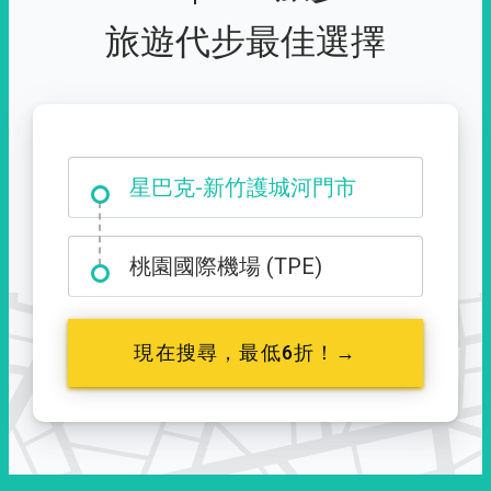
旅遊代步最佳選擇
大霸尖山登山口
桃園國際機場 (TPE)
現在搜尋，最低6折！→