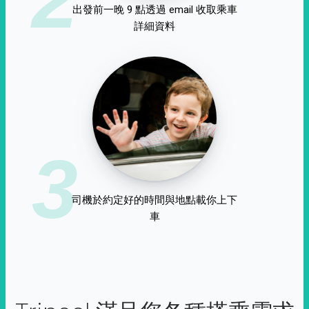
出發前一晚 9 點透過 email 收取乘車
詳細資料
3
司機於約定好的時間與地點載你上下
車