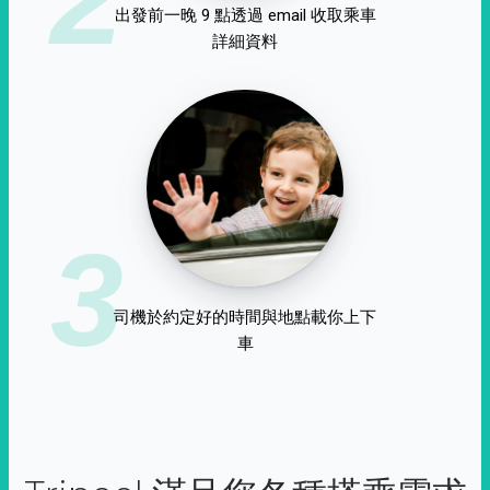
出發前一晚 9 點透過 email 收取乘車
詳細資料
3
司機於約定好的時間與地點載你上下
車