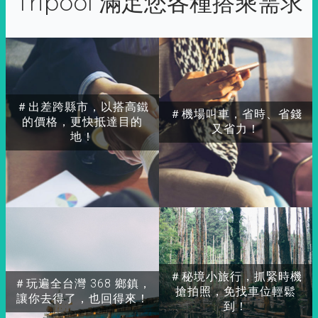
Tripool 滿足您各種搭乘需求
＃出差跨縣市，以搭高鐵
＃機場叫車，省時、省錢
的價格，更快抵達目的
又省力！
地！
＃秘境小旅行，抓緊時機
＃玩遍全台灣 368 鄉鎮，
搶拍照，免找車位輕鬆
讓你去得了，也回得來！
到！