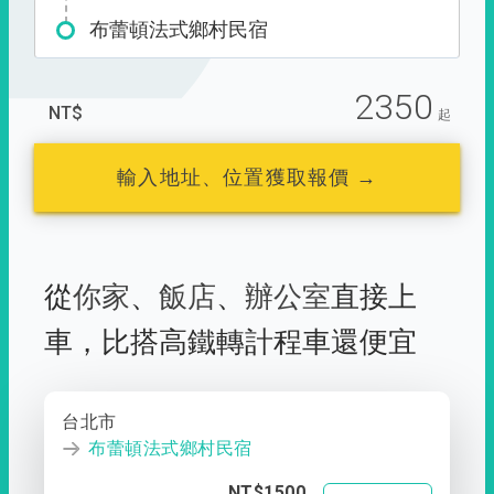
布蕾頓法式鄉村民宿
2350
NT$
起
輸入地址、位置獲取報價 →
從
你家
、
飯店
、
辦公室
直接上
車，
比搭高鐵轉計程車還便宜
台北市
布蕾頓法式鄉村民宿
NT$1500