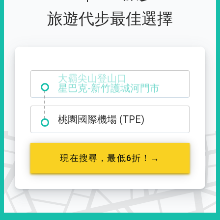
旅遊代步最佳選擇
大霸尖山登山口
桃園國際機場 (TPE)
現在搜尋，最低6折！→