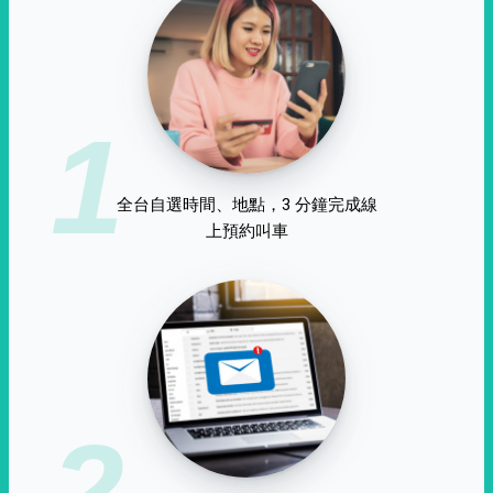
1
全台自選時間、地點，3 分鐘完成線
上預約叫車
2